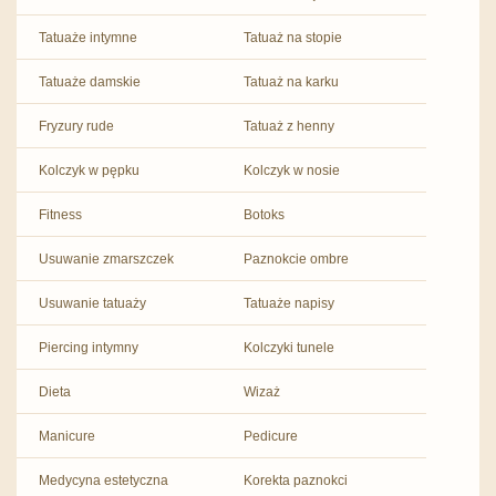
Tatuaże intymne
Tatuaż na stopie
Tatuaże damskie
Tatuaż na karku
Fryzury rude
Tatuaż z henny
Kolczyk w pępku
Kolczyk w nosie
Fitness
Botoks
Usuwanie zmarszczek
Paznokcie ombre
Usuwanie tatuaży
Tatuaże napisy
Piercing intymny
Kolczyki tunele
Dieta
Wizaż
Manicure
Pedicure
Medycyna estetyczna
Korekta paznokci