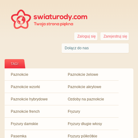
Zaloguj się
Zarejestruj się
Dołącz do nas
TAGI
Paznokcie
Paznokcie żelowe
Paznokcie wzorki
Paznokcie akrylowe
Paznokcie hybrydowe
Ozdoby na paznokcie
Paznokcie french
Fryzury
Fryzury damskie
Fryzury długie włosy
Pasemka
Fryzury półkrótkie