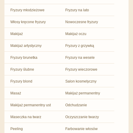
Fryzury młodzieżowe
Fryzury na lato
Włosy kręcone fryzury
Nowoczesne fryzury
Makijaż
Makijaż oczu
Makijaż artystyczny
Fryzury z grzywką
Fryzury brunetka
Fryzury na wesele
Fryzury ślubne
Fryzury wieczorowe
Fryzury blond
Salon kosmetyczny
Masaż
Makijaż permanentny
Makijaż permanentny ust
Odchudzanie
Maseczka na twarz
Oczyszczanie twarzy
Peeling
Farbowanie włosów