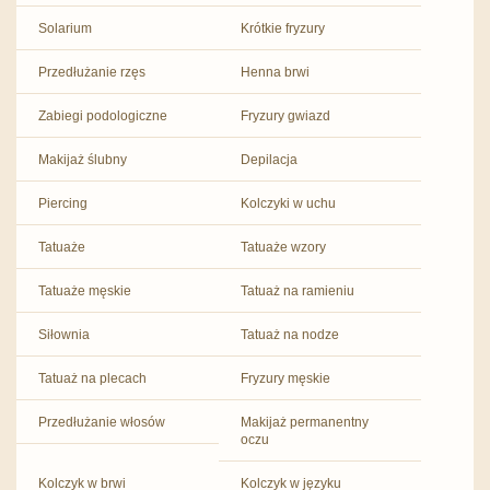
Solarium
Krótkie fryzury
Przedłużanie rzęs
Henna brwi
Zabiegi podologiczne
Fryzury gwiazd
Makijaż ślubny
Depilacja
Piercing
Kolczyki w uchu
Tatuaże
Tatuaże wzory
Tatuaże męskie
Tatuaż na ramieniu
Siłownia
Tatuaż na nodze
Tatuaż na plecach
Fryzury męskie
Przedłużanie włosów
Makijaż permanentny
oczu
Kolczyk w brwi
Kolczyk w języku