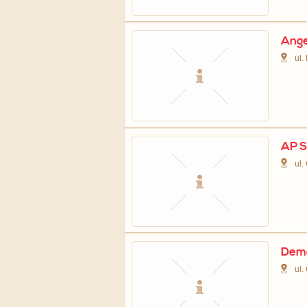
Ange
ul.
AP S
ul.
Demo
ul.