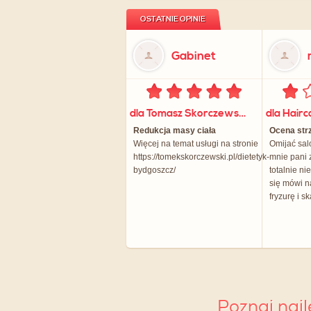
OSTATNIE OPINIE
Gabinet
dla Tomasz Skorczewski Gabinet Dietetyczny
Redukcja masy ciała
Ocena str
Więcej na temat usługi na stronie
Omijać sal
https://tomekskorczewski.pl/dietetyk-
mnie pani 
bydgoszcz/
totalnie ni
się mówi n
fryzurę i sk
Poznaj naj