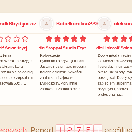
mdk6bydgoszcz
Babelkarolina223
aleksa
dla Haircoif Salon fryzjerski CH Rondo
dla Stoppel Studio Fryzjerskie
zyżenia
Koloryzacja
Dobry młody fryzjer
on szerokim, strzygła
Byłam na koloryzacji u Pani
Odwiedziłam wczoraj
z Ukrainy która
Justyny i jestem zachwycona!
fryzjerski, miłym za
e rozumiała co do niej
Kolor nieziemski! W końcu
okazał się młody Pan
a dodatek zepsuła mi
znalazłam fryzjera w
obsługiwał. Dobry w
asowała 50zł......
Bydgoszczy, który mnie
zabiegiem, super ma
zadowolił i zadbał o mnie i...
przy myciu, bardzo
profesjonalna...
lepszych.
Ponad
1
2
7
5
1
profili 