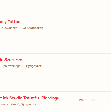
tory Tattoo
 Grunwaldzka 183/3,
Bydgoszcz
io Szerszeń
 Rupniewskiego 11,
Bydgoszcz
e Ink Studio Tatuażu i Piercingu
Pn-Pt
11:00
 Gimnazjalna 6,
Bydgoszcz