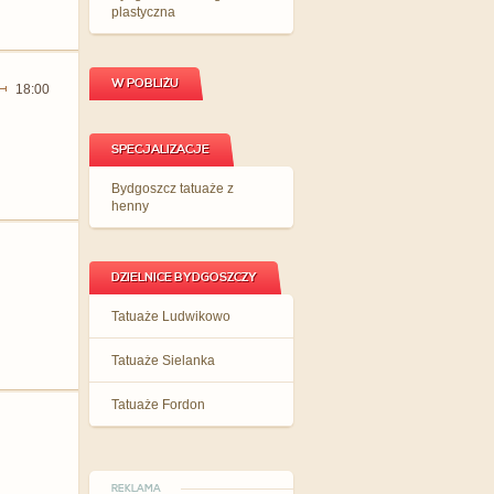
plastyczna
W POBLIŻU
18:00
SPECJALIZACJE
Bydgoszcz tatuaże z
henny
DZIELNICE BYDGOSZCZY
Tatuaże Ludwikowo
Tatuaże Sielanka
Tatuaże Fordon
REKLAMA