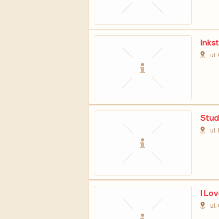
Inks
ul.
Stud
ul.
I Lov
ul.