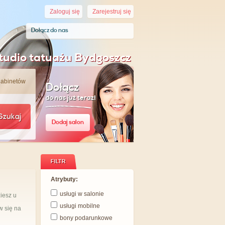
Zaloguj się
Zarejestruj się
Dołącz do nas
tudio tatuażu Bydgoszcz
gabinetów
Dołącz
do nas już teraz!
Szukaj
Dodaj salon
FILTR
Atrybuty:
usługi w salonie
iesz u
usługi mobilne
w się na
bony podarunkowe