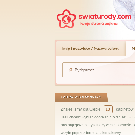
Imię i nazwisko / Nazwa salonu
M
TATUAŻ W BYDGOSZCZY
Znaleźliśmy dla Ciebie
13
gabinetów 
Jeśli chcesz wybrać dobre studio tatuażu w B
nas najlepsze ceny tatuaży w miejscowości By
wizytę poprzez formularz kontaktowy.