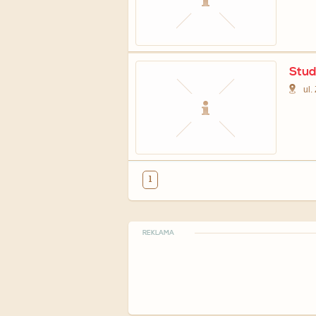
Stud
ul.
1
REKLAMA