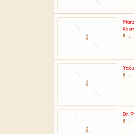
Marz
Kos
ul.
Yaku
ul
Dr. P
ul.