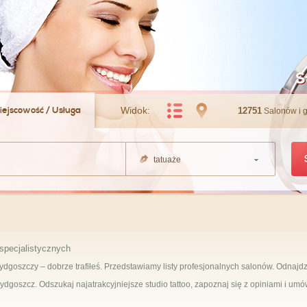
S
iejscowość / Usługa
Widok:
12751
Salonów i 
tatuaże
specjalistycznych
ydgoszczy – dobrze trafiłeś. Przedstawiamy listy profesjonalnych salonów. Odnajdz
dgoszcz. Odszukaj najatrakcyjniejsze studio tattoo, zapoznaj się z opiniami i umó