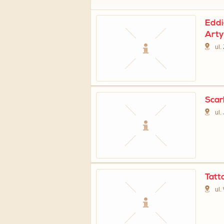
Eddi
Arty
ul.
Scar
ul.
Tatt
ul.