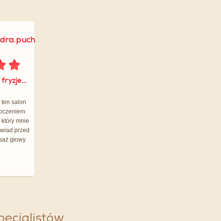
ndra.puch
dla Haircoif Salon fryzjerski CH Rondo
 ten salon
skoczeniem
 który mnie
ywiad przed
saż głowy
specjalistów.