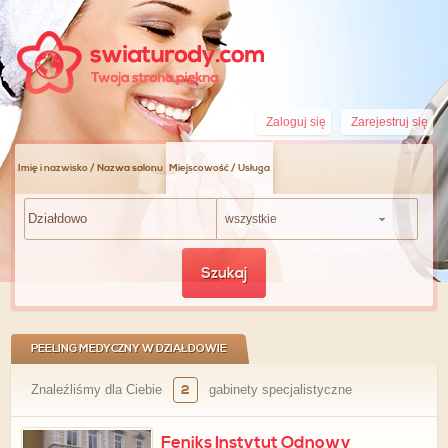
Zaloguj się
Zarejestruj się
Imię i nazwisko / Nazwa salonu
Miejscowość / Usługa
wszystkie
Szukaj
PEELING MEDYCZNY W DZIAŁDOWIE
Znaleźliśmy dla Ciebie
2
gabinety specjalistyczne
Feniks Instytut Odnowy