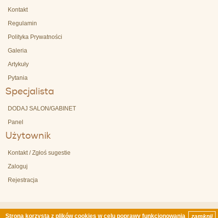
Kontakt
Regulamin
Polityka Prywatności
Galeria
Artykuły
Pytania
Specjalista
DODAJ SALON/GABINET
Panel
Użytownik
Kontakt / Zgłoś sugestie
Zaloguj
Rejestracja
Strona korzysta z
plików cookies
w celu poprawy funkcjonowania
zamknij