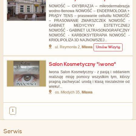
NOWOŚĆ – OXYBRAZJA – mikrodermabrazja
wodno-tlenowa NOWOŚĆ – ENDERMOLOGIA +
PRĄDY TENS – prasowanie cellulitu NOWOŚĆ
– PRASOWANIE ZMARSZCZEK NOWOŚĆ -
GABINET MEDYCYNY ESTETYCZNEJ
NOWOŚĆ - GABINET ULTRASONOGRAFICZNY
NOWOŚĆ - KARBOKSYTERAPIA NOWOŚĆ -
KRIOLIPOLIZA 3D NAJNOWSZEJ...
ul. Reymonta 2,
Mława
Umów Wizytę
Salon Kosmetyczny "iwona"
Iwona Salon Kosmetyczny - z pasją i oddaniem
realizuję misję pomocy wszystkim tym, którzy
pragną zachwycać urodą i klasą niezależnie od
wieku!...
os. Młodych 35,
Mława
1
Serwis