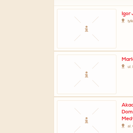
Igor
tyl
Marl
ul.
Akad
Domi
Med
al.