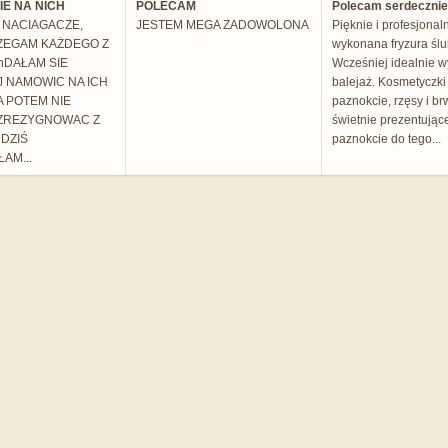
E NA NICH
POLECAM
Polecam serdecznie
I NACIAGACZE,
JESTEM MEGA ZADOWOLONA
Pięknie i profesjonal
ZEGAM KAŻDEGO Z
wykonana fryzura ślu
nDAŁAM SIE
Wcześniej idealnie 
 NAMOWIC NA ICH
balejaż. Kosmetyczki
A POTEM NIE
paznokcie, rzęsy i brw
ZREZYGNOWAC Z
świetnie prezentujące
 DZIŚ
paznokcie do tego...
AM...