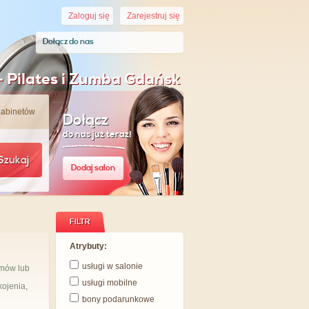
Zaloguj się
Zarejestruj się
Dołącz do nas
– Pilates i Zumba Gdańsk
gabinetów
Dołącz
do nas już teraz!
Szukaj
Dodaj salon
FILTR
Atrybuty:
usługi w salonie
amów lub
usługi mobilne
ojenia,
bony podarunkowe