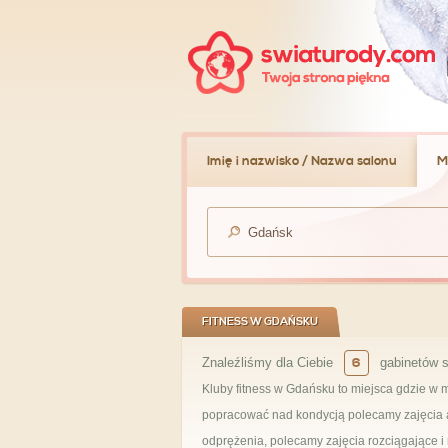
Imię i nazwisko / Nazwa salonu
M
FITNESS W GDAŃSKU
Znaleźliśmy dla Ciebie
6
gabinetów s
Kluby fitness w Gdańsku to miejsca gdzie w 
popracować nad kondycją polecamy zajęcia a
odprężenia, polecamy zajęcia rozciągające i re