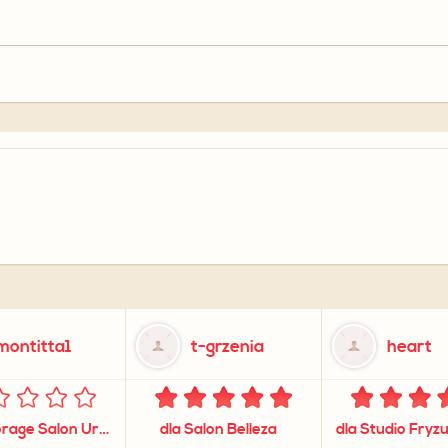
montitta1
t-grzenia
heart
dla L'amorage Salon Urody
dla Salon Belleza
dla Studio Fryz