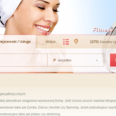
Fitness 
iejscowość / Usługa
Widok:
12751
Salonów i 
wszystkie
pecjalistycznych
miłej atmosferze osiągniesz wymarzoną formę. Jeśli chcesz zrzucić nadmiar kilogr
erobowe takie jak Zumba, Dance, Aerobik czy Spinning. Jeżeli potrzebujesz uspok
laksacyjne takie jak pilates czy stretching.