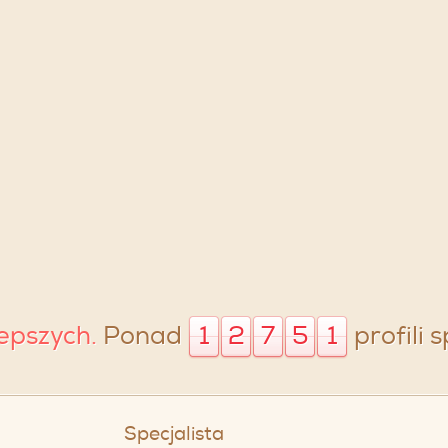
lepszych.
Ponad
1
2
7
5
1
profili 
Specjalista