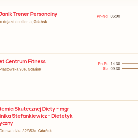
 Janik Trener Personalny
Pn-Nd
06:00
ko dojazd do klienta,
Gdańsk
et Centrum Fitness
Pn-Pt
14:30
Sb
09:30
 Piastowska 90e,
Gdańsk
emia Skutecznej Diety - mgr
nika Stefankiewicz - Dietetyk
yczny
 Grunwaldzka 82/353a,
Gdańsk