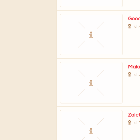
Good
ul.
Mała
ul.
Zale
ul.