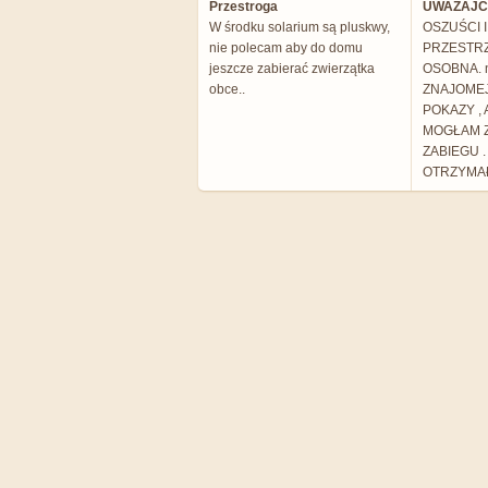
Przestroga
UWAŻAJCI
W środku solarium są pluskwy,
OSZUŚCI 
nie polecam aby do domu
PRZESTR
jeszcze zabierać zwierzątka
OSOBNA. 
obce..
ZNAJOMEJ
POKAZY , 
MOGŁAM 
ZABIEGU .
OTRZYMAŁ