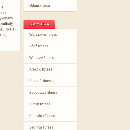
Gdańsk vacu
nie
bna.
wykonany
 zadbały o
TOP MIASTA
i. Trwałe i
Warszawa fitness
 się
Łódź fitness
Wrocław fitness
Kraków fitness
Poznań fitness
Bydgoszcz fitness
Lublin fitness
Katowice fitness
Legnica fitness