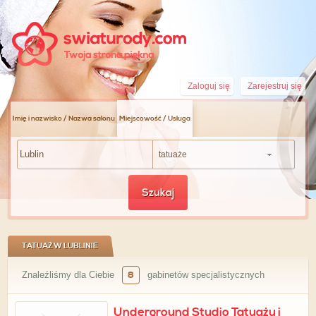
Zaloguj się
Zarejestruj się
Imię i nazwisko / Nazwa salonu
Miejscowość / Usługa
tatuaże
Szukaj
TATUAŻ W LUBLINIE
Znaleźliśmy dla Ciebie
8
gabinetów specjalistycznych
Underground Studio Tatuażu i