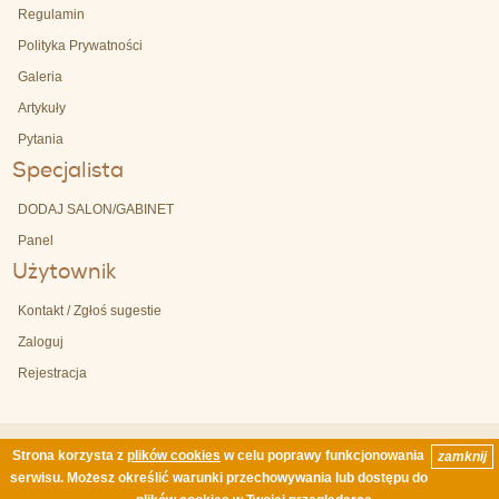
Regulamin
Polityka Prywatności
Galeria
Artykuły
Pytania
Specjalista
DODAJ SALON/GABINET
Panel
Użytownik
Kontakt / Zgłoś sugestie
Zaloguj
Rejestracja
Strona korzysta z
plików cookies
w celu poprawy funkcjonowania
zamknij
Copyright © 2003-2026 by Polcern Sp. z o.o. Wszelkie prawa zastrzeżone / All Rights
serwisu. Możesz określić warunki przechowywania lub dostępu do
Reserved. | Ostatnia akutalizacja 07.08.2026 6:07