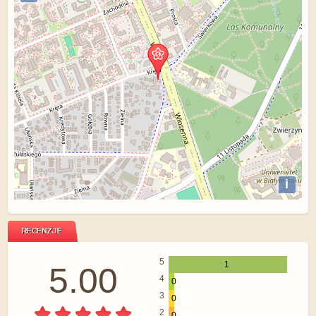
i
RECENZJE
5
1
5.00
4
0
3
0
2
0