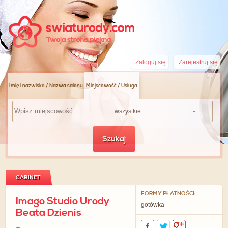
Zaloguj się
Zarejestruj się
Imię i nazwisko / Nazwa salonu
Miejscowość / Usługa
wszystkie
Szukaj
GABINET
FORMY PŁATNOŚCI:
Imago Studio Urody
gotówka
Beata Dzienis