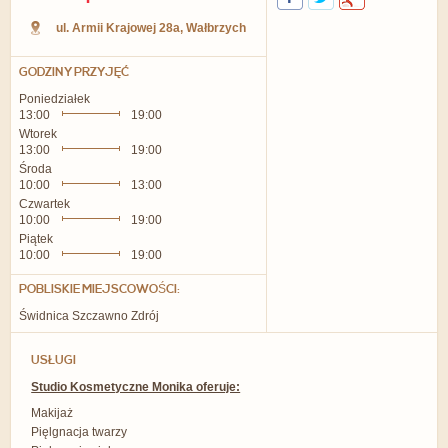
ul. Armii Krajowej 28a
,
Wałbrzych
GODZINY PRZYJĘĆ
Poniedziałek
13:00
19:00
Wtorek
13:00
19:00
Środa
10:00
13:00
Czwartek
10:00
19:00
Piątek
10:00
19:00
POBLISKIE MIEJSCOWOŚCI:
Świdnica Szczawno Zdrój
USŁUGI
Studio Kosmetyczne Monika oferuje:
Makijaż
Pięlgnacja twarzy