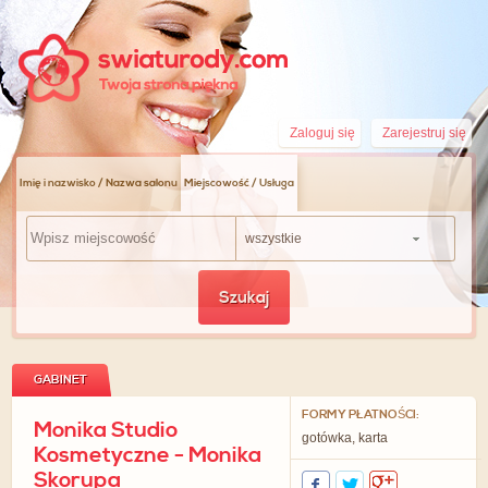
Zaloguj się
Zarejestruj się
Imię i nazwisko / Nazwa salonu
Miejscowość / Usługa
wszystkie
Szukaj
GABINET
FORMY PŁATNOŚCI:
Monika Studio
gotówka, karta
Kosmetyczne - Monika
Skorupa