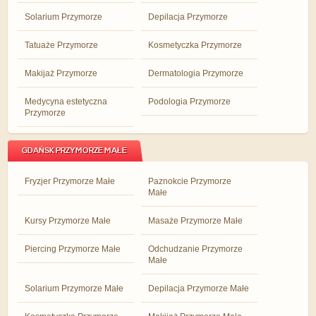
Solarium Przymorze
Depilacja Przymorze
Tatuaże Przymorze
Kosmetyczka Przymorze
Makijaż Przymorze
Dermatologia Przymorze
Medycyna estetyczna
Podologia Przymorze
Przymorze
GDAŃSK PRZYMORZE MAŁE
Fryzjer Przymorze Małe
Paznokcie Przymorze
Małe
Kursy Przymorze Małe
Masaże Przymorze Małe
Piercing Przymorze Małe
Odchudzanie Przymorze
Małe
Solarium Przymorze Małe
Depilacja Przymorze Małe