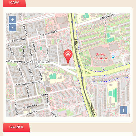
MAPA
+
-
i
GDAŃSK