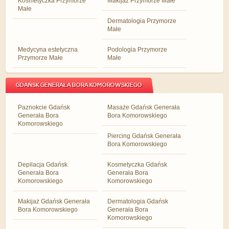
Kosmetyczka Przymorze
Makijaż Przymorze Małe
Małe
Dermatologia Przymorze
Małe
Medycyna estetyczna
Podologia Przymorze
Przymorze Małe
Małe
GDAŃSK GENERAŁA BORA KOMOROWSKIEGO
Paznokcie Gdańsk
Masaże Gdańsk Generała
Generała Bora
Bora Komorowskiego
Komorowskiego
Piercing Gdańsk Generała
Bora Komorowskiego
Depilacja Gdańsk
Kosmetyczka Gdańsk
Generała Bora
Generała Bora
Komorowskiego
Komorowskiego
Makijaż Gdańsk Generała
Dermatologia Gdańsk
Bora Komorowskiego
Generała Bora
Komorowskiego