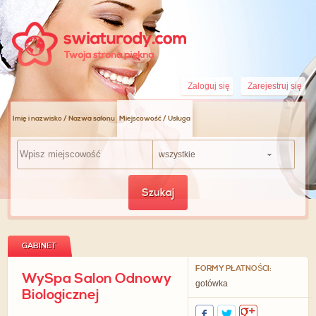
Zaloguj się
Zarejestruj się
Imię i nazwisko / Nazwa salonu
Miejscowość / Usługa
wszystkie
Szukaj
GABINET
FORMY PŁATNOŚCI:
WySpa Salon Odnowy
gotówka
Biologicznej