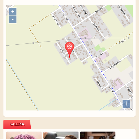
+
-
i
GALERIA