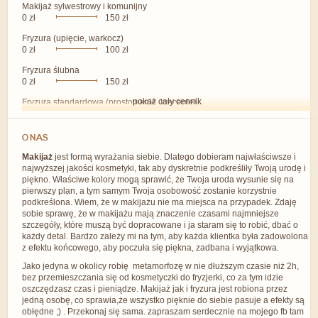
Makijaż sylwestrowy i komunijny
0 zł
150 zł
Fryzura (upięcie, warkocz)
0 zł
100 zł
Fryzura ślubna
0 zł
150 zł
pokaż cały cennik
Fryzura standardowa (prostowanie, kręcenie)
0 zł
50 zł
Fryzura dziecięca
O NAS
0 zł
50 zł
Makijaż
jest formą wyrażania siebie. Dlatego dobieram najwłaściwsze i
Henna brwi
najwyższej jakości kosmetyki, tak aby dyskretnie podkreśliły Twoją urodę i
0 zł
10 zł
piękno. Właściwe kolory mogą sprawić, że Twoja uroda wysunie się na
pierwszy plan, a tym samym Twoja osobowość zostanie korzystnie
Regulacja brwi
podkreślona. Wiem, że w makijażu nie ma miejsca na przypadek. Zdaję
0 zł
10 zł
sobie sprawę, że w makijażu mają znaczenie czasami najmniejsze
szczegóły, które muszą być dopracowane i ja staram się to robić, dbać o
Henna brwi z regulacją
każdy detal. Bardzo zależy mi na tym, aby każda klientka była zadowolona
0 zł
20 zł
z efektu końcowego, aby poczuła się piękna, zadbana i wyjątkowa.
Jako jedyna w okolicy robię metamorfozę w nie dłuższym czasie niż 2h,
bez przemieszczania się od kosmetyczki do fryzjerki, co za tym idzie
oszczędzasz czas i pieniądze. Makijaż jak i fryzura jest robiona przez
jedną osobę, co sprawia,że wszystko pięknie do siebie pasuje a efekty są
obłędne ;) . Przekonaj się sama. zapraszam serdecznie na mojego fb tam