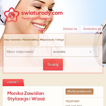
Zaloguj się
Zarejestruj się
Imię i nazwisko / Nazwa salonu
Miejscowość / Usługa
wszystkie
Szukaj
GABINET
Wyślij wiadomość
Monika Zawiślan
Stylizacja i Wizaż
TELEFONY: