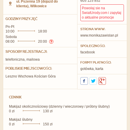
605 125 852
ul. Pszenna 19
(dojazd do
klienta),
Wilkowice
Powołaj sie na
SwiatUrody.com i zapytaj
o aktualne promocje
GODZINY PRZYJĘĆ
Pn-Pt
STRONA WWW:
10:00
18:00
www.monikazawislan.pl
Sobota
08:00
20:00
SPOŁECZNOŚCI:
SPOSOBY REJESTRACJI:
facebook
telefoniczna, mailowa
FORMY PŁATNOŚCI:
POBLISKIE MIEJSCOWOŚCI:
gotówka, karta
Leszno Wschowa Kościan Góra
CENNIK
Makijaż okolicznościowy (dzienny / wieczorowy / próbny ślubny)
0 zł
130 zł
Makijaż ślubny
0 zł
150 zł