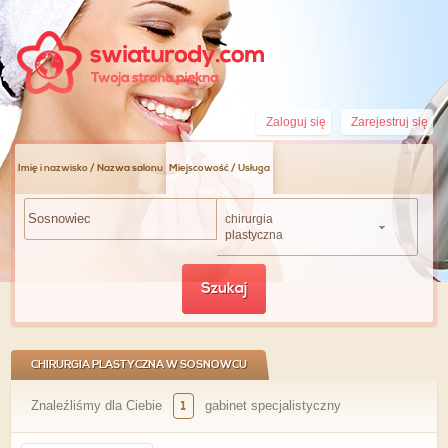
Zaloguj się
Zarejestruj się
Imię i nazwisko / Nazwa salonu
Miejscowość / Usługa
chirurgia
plastyczna
Szukaj
CHIRURGIA PLASTYCZNA W SOSNOWCU
Znaleźliśmy dla Ciebie
1
gabinet specjalistyczny