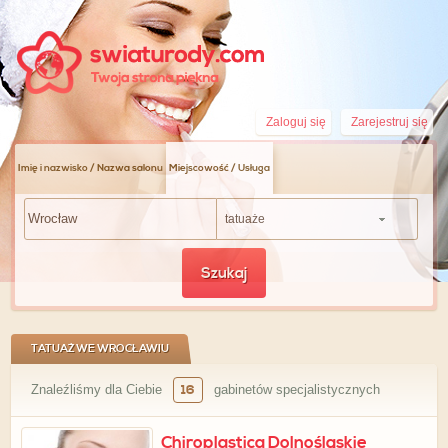
Zaloguj się
Zarejestruj się
Imię i nazwisko / Nazwa salonu
Miejscowość / Usługa
tatuaże
Szukaj
TATUAŻ WE WROCŁAWIU
Znaleźliśmy dla Ciebie
16
gabinetów specjalistycznych
Chiroplastica Dolnośląskie