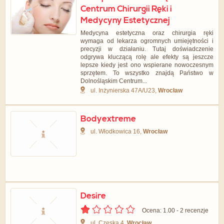
Centrum Chirurgii Ręki i
Medycyny Estetycznej
Medycyna estetyczna oraz chirurgia ręki
wymaga od lekarza ogromnych umiejętności i
precyzji w działaniu. Tutaj doświadczenie
odgrywa kluczącą rolę ale efekty są jeszcze
lepsze kiedy jest ono wspierane nowoczesnym
sprzętem. To wszystko znajdą Państwo w
Dolnośląskim Centrum...
ul. Inżynierska 47A/U23,
Wrocław
Bodyextreme
ul. Włodkowica 16,
Wrocław
Desire
Ocena: 1.00 - ‎2 recenzje
ul. Czeska 4,
Wrocław