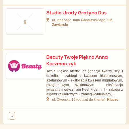
Studio Urody Grażyna Rus
ul. Ignacego Jana Paderewskiego 22b,
Zawiercie
Beauty Twoje Piękno Anna
Kaczmarczyk
Twoje Piękno oferta: Pielęgnacja twarzy, szyi i
dekoltu: - zabiegi z kwasem hialuronowym,
azelainowym - eksfoliacja kwasem migdałowym,
pirogronowym, szikimowym - eksfoliacja
kwasami medycznymi Peel Frost I i II - zabiegi z
algami kawiorowymi - zabieg wybielający,...
ul. Dworska 19 (dojazd do klienta),
Klucze
1