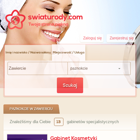
Zaloguj się
Zarejestruj się
Imię i nazwisko / Nazwa salonu
Miejscowość / Usługa
paznokcie
Szukaj
PAZNOKCIE W ZAWIERCIU
Znaleźliśmy dla Ciebie
13
gabinetów specjalistycznych
Gabinet Kosmetyki