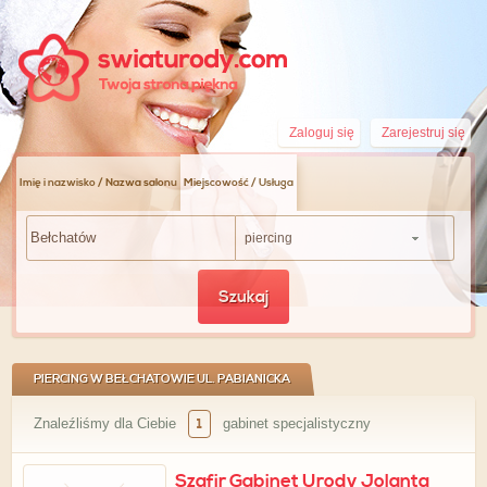
Zaloguj się
Zarejestruj się
Imię i nazwisko / Nazwa salonu
Miejscowość / Usługa
piercing
Szukaj
PIERCING W BEŁCHATOWIE UL. PABIANICKA
Znaleźliśmy dla Ciebie
1
gabinet specjalistyczny
Szafir Gabinet Urody Jolanta