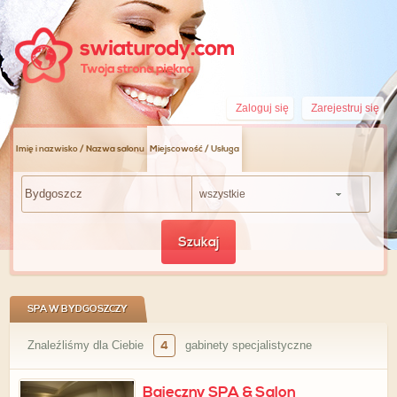
Zaloguj się
Zarejestruj się
Imię i nazwisko / Nazwa salonu
Miejscowość / Usługa
wszystkie
Szukaj
SPA W BYDGOSZCZY
Znaleźliśmy dla Ciebie
4
gabinety specjalistyczne
Bajeczny SPA & Salon