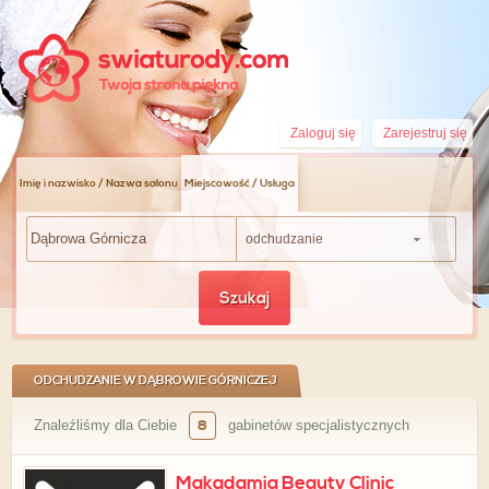
Zaloguj się
Zarejestruj się
Imię i nazwisko / Nazwa salonu
Miejscowość / Usługa
odchudzanie
Szukaj
ODCHUDZANIE W DĄBROWIE GÓRNICZEJ
Znaleźliśmy dla Ciebie
8
gabinetów specjalistycznych
Makadamia Beauty Clinic