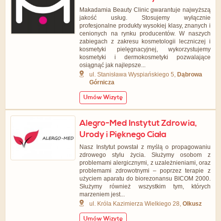
Makadamia Beauty Clinic gwarantuje najwyższą
jakość usług. Stosujemy wyłącznie
profesjonalne produkty wysokiej klasy, znanych i
cenionych na rynku producentów. W naszych
zabiegach z zakresu kosmetologii leczniczej i
kosmetyki pielęgnacyjnej, wykorzystujemy
kosmetyki i dermokosmetyki pozwalające
osiągnąć jak najlepsze...
ul. Stanisława Wyspiańskiego 5,
Dąbrowa
Górnicza
Umów Wizytę
Alegro-Med Instytut Zdrowia,
Urody i Pięknego Ciała
Nasz Instytut powstał z myślą o propagowaniu
zdrowego stylu życia. Służymy osobom z
problemami alergicznymi, z uzależnieniami, oraz
problemami zdrowotnymi – poprzez terapie z
użyciem aparatu do biorezonansu BICOM 2000.
Służymy również wszystkim tym, których
marzeniem jest...
ul. Króla Kazimierza Wielkiego 28,
Olkusz
Umów Wizytę