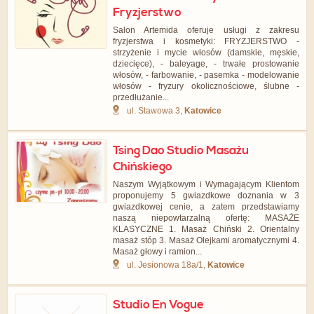
Fryzjerstwo
Salon Artemida oferuje usługi z zakresu
fryzjerstwa i kosmetyki: FRYZJERSTWO -
strzyżenie i mycie włosów (damskie, męskie,
dziecięce), - baleyage, - trwałe prostowanie
włosów, - farbowanie, - pasemka - modelowanie
włosów - fryzury okolicznościowe, ślubne -
przedłużanie...
ul. Stawowa 3,
Katowice
Tsing Dao Studio Masażu
Chińskiego
Naszym Wyjątkowym i Wymagającym Klientom
proponujemy 5 gwiazdkowe doznania w 3
gwiazdkowej cenie, a zatem przedstawiamy
naszą niepowtarzalną ofertę: MASAŻE
KLASYCZNE 1. Masaż Chiński 2. Orientalny
masaż stóp 3. Masaż Olejkami aromatycznymi 4.
Masaż głowy i ramion...
ul. Jesionowa 18a/1,
Katowice
Studio En Vogue