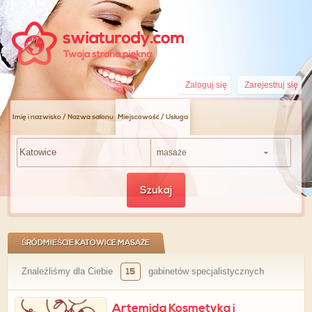
Zaloguj się
Zarejestruj się
Imię i nazwisko / Nazwa salonu
Miejscowość / Usługa
masaże
Szukaj
ŚRÓDMIEŚCIE KATOWICE MASAŻE
Znaleźliśmy dla Ciebie
15
gabinetów specjalistycznych
Artemida Kosmetyka i