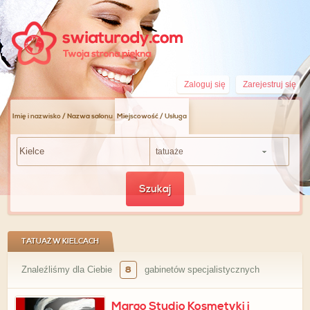
Zaloguj się
Zarejestruj się
Imię i nazwisko / Nazwa salonu
Miejscowość / Usługa
tatuaże
Szukaj
TATUAŻ W KIELCACH
Znaleźliśmy dla Ciebie
8
gabinetów specjalistycznych
Margo Studio Kosmetyki i