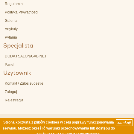
Regulamin
Polityka Prywatności
Galeria
Artykuły
Pytania
Specjalista
DODAJ SALON/GABINET
Panel
Użytownik
Kontakt / Zgłoś sugestie
Zaloguj
Rejestracja
Strona korzysta z
plików cookies
w celu poprawy funkcjonowania
zamknij
Copyright © 2003-2026 by Polcern Sp. z o.o. Wszelkie prawa zastrzeżone / All Rights
serwisu. Możesz określić warunki przechowywania lub dostępu do
Reserved. | Ostatnia akutalizacja 08.08.2026 6:00