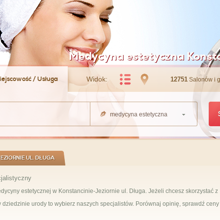
Medycyna estetyczna Konsta
iejscowość / Usługa
Widok:
12751
Salonów i 
medycyna estetyczna
ZIORNIE UL. DŁUGA
jalistyczny
ycyny estetycznej w Konstancinie-Jeziornie ul. Długa. Jeżeli chcesz skorzystać z
dziedzinie urody to wybierz naszych specjalistów. Porównaj opinię, sprawdź ceny 