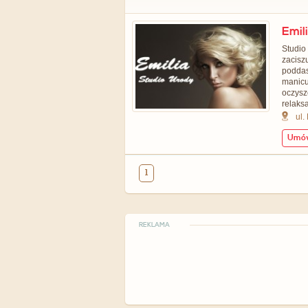
Emil
Studio
zacisz
podda
manicu
oczys
relaksa
ul.
Umów
1
REKLAMA