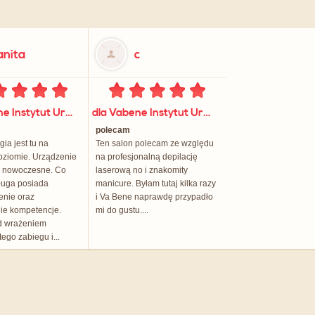
anita
c
dla Vabene Instytut Urody
dla Vabene Instytut Urody
polecam
ia jest tu na
Ten salon polecam ze względu
oziomie. Urządzenie
na profesjonalną depilację
o nowoczesne. Co
laserową no i znakomity
ługa posiada
manicure. Byłam tutaj kilka razy
enie oraz
i Va Bene naprawdę przypadło
ie kompetencje.
mi do gustu....
d wrażeniem
tego zabiegu i...