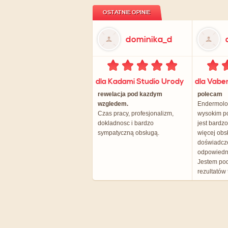
OSTATNIE OPINIE
dominika_d
dla Kadami Studio Urody
rewelacja pod kazdym
polecam
wzgledem.
Endermolog
Czas pracy, profesjonalizm,
wysokim p
dokladnosc i bardzo
jest bardz
sympatyczną obsługą.
więcej obs
doświadcz
odpowiedn
Jestem po
rezultatów 