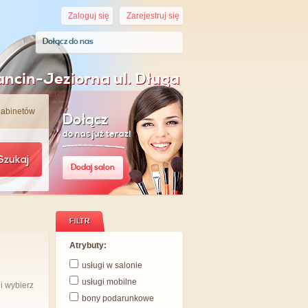
Zaloguj się
Zarejestruj się
Dołącz do nas
ncin-Jeziorna ul. Długa
gabinetów
Dołącz
do nas już teraz!
Szukaj
Dodaj salon
FILTR
Atrybuty:
usługi w salonie
usługi mobilne
i wybierz
bony podarunkowe