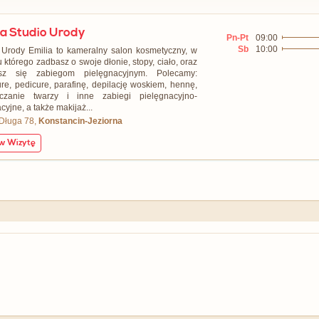
ia Studio Urody
Pn-Pt
09:00
Sb
10:00
 Urody Emilia to kameralny salon kosmetyczny, w
u którego zadbasz o swoje dłonie, stopy, ciało, oraz
sz się zabiegom pielęgnacyjnym. Polecamy:
re, pedicure, parafinę, depilację woskiem, hennę,
zczanie twarzy i inne zabiegi pielęgnacyjno-
cyjne, a także makijaż...
 Długa 78,
Konstancin-Jeziorna
 Wizytę