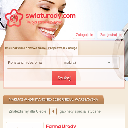
Zaloguj się
Zarejestruj się
Imię i nazwisko / Nazwa salonu
Miejscowość / Usługa
makijaż
Szukaj
MAKIJAŻ W KONSTANCINIE-JEZIORNIE UL. WARSZAWSKA
Znaleźliśmy dla Ciebie
4
gabinety specjalistyczne
Farma Urody