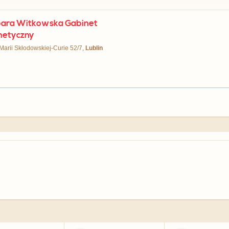
ara Witkowska Gabinet
metyczny
 Marii Skłodowskiej-Curie 52/7,
Lublin