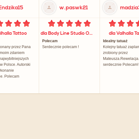
Endzika15
w.paswk21
madzia3
lhalla Tattoo
dla Body Line Studio Odchudzania Emilia Mituła
dla Valhalla T
Polecam
Idealny tatuaż
konany przez Pana
Serdecznie polecam !
Kolejny tatuaż zapla
 moim zdaniem
zrobiony przez
najwybitniejszych
Mateusza.Rewelacja.
w Polsce. Autorski
serdecznie Polecam!
wykonanie
ne. Polecam