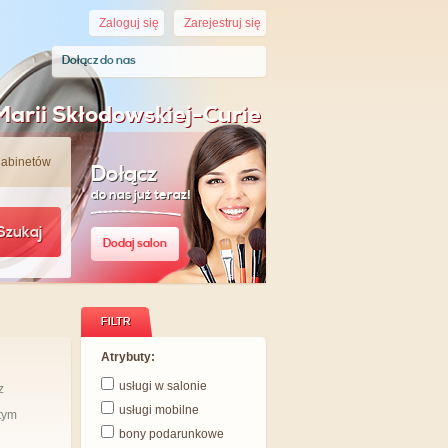
Zaloguj się
Zarejestruj się
Dołącz do nas
Marii Skłodowskiej-Curie
gabinetów
Dołącz
do nas już teraz!
Szukaj
Dodaj salon
FILTR
Atrybuty:
usługi w salonie
z
usługi mobilne
 tym
bony podarunkowe