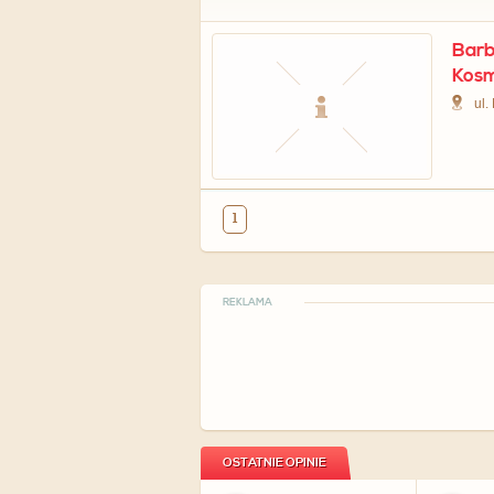
Barb
Kos
ul.
1
REKLAMA
OSTATNIE OPINIE