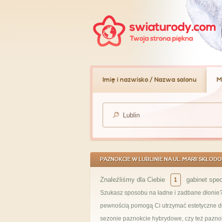
Imię i nazwisko / Nazwa salonu
M
PAZNOKCIE W LUBLINIE NA UL. MARII SKŁOD
Znaleźliśmy dla Ciebie
1
gabinet spec
Szukasz sposobu na ładne i zadbane dłonie? P
pewnością pomogą Ci utrzymać estetyczne dło
sezonie paznokcie hybrydowe, czy też paznok