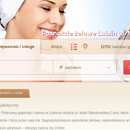
Paznokcie żelowe Lublin ul. 
iejscowość / Usługa
Widok:
12751
Salonów i 
paznokcie
OWSKIEJ-CURIE
jalistyczny
olecamy gabinety i salony w Lublinie okolica ul. Marii Skłodowskiej-Curie, które 
nie i tipsy przez cały rok. Najpopularniejsze paznokcie żelowe, najmodniejsze w
cie akrylowe – decyzja należy do Ciebie.