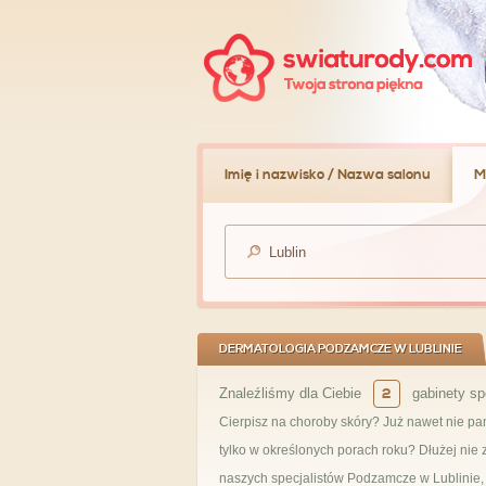
Imię i nazwisko / Nazwa salonu
M
DERMATOLOGIA PODZAMCZE W LUBLINIE
Znaleźliśmy dla Ciebie
2
gabinety sp
Cierpisz na choroby skóry? Już nawet nie pa
tylko w określonych porach roku? Dłużej ni
naszych specjalistów Podzamcze w Lublinie, 