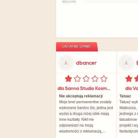
REKLAMA
OSTATNIE OPINIE
dbancer
dla Sanna Studio Kosmetyczne
dla Va
Nie akceptują reklamacji
Tatuaz
Moje brwi permanentne zostały
Tatuaż wy
wykonane bardzo źle, jedna jest
Mateusza,
wyżej a druga niżej obie mają
jednego z 
inne kształty. Nikt nie
tatuatorow 
odpowiedzi na moją
projekt i 
wiadomości z reklamacją,...
fantastycz