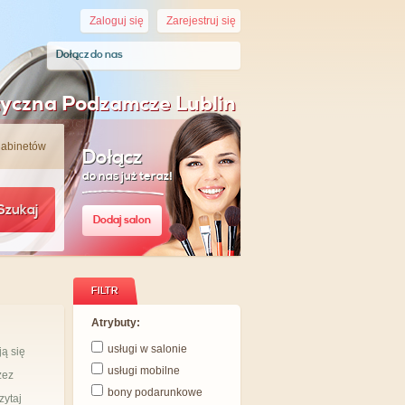
Zaloguj się
Zarejestruj się
Dołącz do nas
tyczna Podzamcze Lublin
gabinetów
Dołącz
do nas już teraz!
Szukaj
Dodaj salon
FILTR
Atrybuty:
usługi w salonie
ją się
usługi mobilne
zez
bony podarunkowe
zytaj