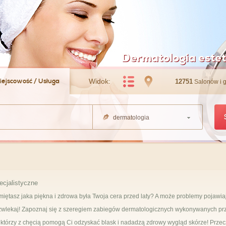
Dermatologia este
iejscowość / Usługa
Widok:
12751
Salonów i 
dermatologia
ecjalistyczne
miętasz jaka piękna i zdrowa była Twoja cera przed laty? A może problemy pojawia
e zwlekaj! Zapoznaj się z szeregiem zabiegów dermatologicznych wykonywanych pr
którzy z chęcią pomogą Ci odzyskać blask i nadadzą zdrowy wygląd skórze! Przec