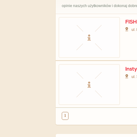
opinie naszych użytkowników i dokonaj dobr
FISH
ul.
Inst
ul.
1