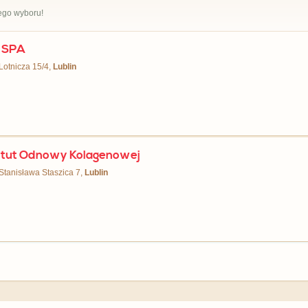
ego wyboru!
 SPA
 Lotnicza 15/4,
Lublin
ytut Odnowy Kolagenowej
 Stanisława Staszica 7,
Lublin