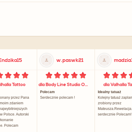
Endzika15
w.paswk21
madzia3
lhalla Tattoo
dla Body Line Studio Odchudzania Emilia Mituła
dla Valhalla T
Polecam
Idealny tatuaż
konany przez Pana
Serdecznie polecam !
Kolejny tatuaż zapla
 moim zdaniem
zrobiony przez
najwybitniejszych
Mateusza.Rewelacja.
w Polsce. Autorski
serdecznie Polecam!
wykonanie
ne. Polecam