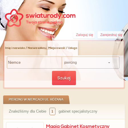
Zaloguj się
Zarejestruj się
Imię i nazwisko / Nazwa salonu
Miejscowość / Usługa
piercing
Szukaj
PIERCING W NIEMCACH UL. RÓŻANA
Znaleźliśmy dla Ciebie
1
gabinet specjalistyczny
Magia Gabinet Kosmetyczny