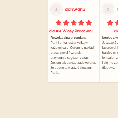
danwan3
dla Ale Włosy Pracownia Fryzjerska
d
Rewelacyjna przemiana
koniec z 
Pani Irenka jest artystką w
Jeszcze 2 z
każdym calu. Ogromny nakład
laserowej 
pracy, zmysł fryzjerski,
bardzo mi 
przyjemnie spędzony czas.
ten salon 
Jestem tak bardzo zadowolona,
i się nie z
że trudno to wyrazić słowami.
diodowy,...
Pani...