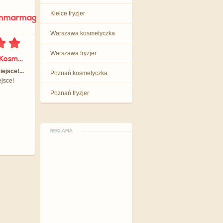
Kielce fryzjer
ommarmag
Warszawa kosmetyczka
Warszawa fryzjer
dla Finezja Salon Kosmetyczno - Fryzjerski
jsce!...
Poznań kosmetyczka
jsce!
Poznań fryzjer
REKLAMA