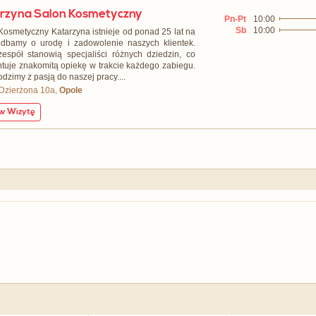
rzyna Salon Kosmetyczny
Pn-Pt
10:00
Sb
10:00
Kosmetyczny Katarzyna istnieje od ponad 25 lat na
 dbamy o urodę i zadowolenie naszych klientek.
espół stanowią specjaliści różnych dziedzin, co
tuje znakomitą opiekę w trakcie każdego zabiegu.
dzimy z pasją do naszej pracy....
 Dzierżona 10a,
Opole
 Wizytę