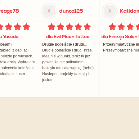
reage78
dunca125
Katid
la Yasoda
dla Evil Moon Tattoo
włosami
Drugie podejście i drugi...
Przesympatyczne mie
abiegi z depilacji
Drugie podejście i drugi strzał
Przesympatyczne mie
i będzie po włosach,
idealnie w punkt, teraz to już
dokuczały. Wybrałam
pewne że nie polknalem
z polecenia koleżanki
bakcyla ale całą wędkę (hehe).
awiodłam. Laser
Następne projekty czekają i
jestem...