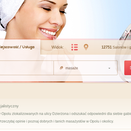
Ma
iejscowość / Usługa
Widok:
12751
Salonów i 
masaże
jalistyczny
 Opolu zlokalizowanych na ulicy Dzierżona i odszukać odpowiedni dla siebie gabi
. Przeczytaj opinie i poznaj dobrych i tanich masażystów w Opolu i okolicy.