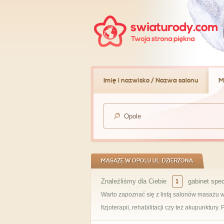
Imię i nazwisko / Nazwa salonu
M
MASAŻE W OPOLU UL. DZIERŻONA
Znaleźliśmy dla Ciebie
1
gabinet spec
Warto zapoznać się z listą salonów masażu w
fizjoterapii, rehabilitacji czy też akupunktury