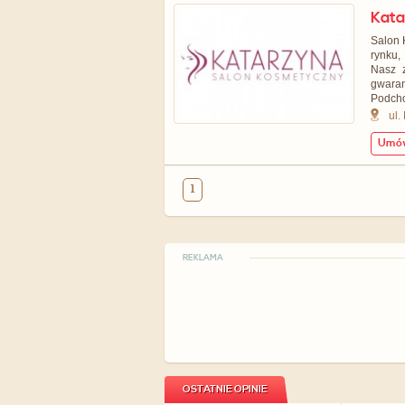
Kata
Salon 
rynku,
Nasz z
gwaran
Podcho
ul.
Umów
1
REKLAMA
OSTATNIE OPINIE