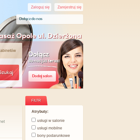
Zaloguj się
Zarejestruj się
Dołącz do nas
saż Opole ul. Dzierżona
gabinetów
Dołącz
do nas już teraz!
Szukaj
Dodaj salon
FILTR
Atrybuty:
usługi w salonie
net
usługi mobilne
bony podarunkowe