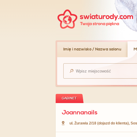
Imię i nazwisko / Nazwa salonu
M
GABINET
Joannanails
ul. Żurawia 2/18
(dojazd do klienta),
Sos