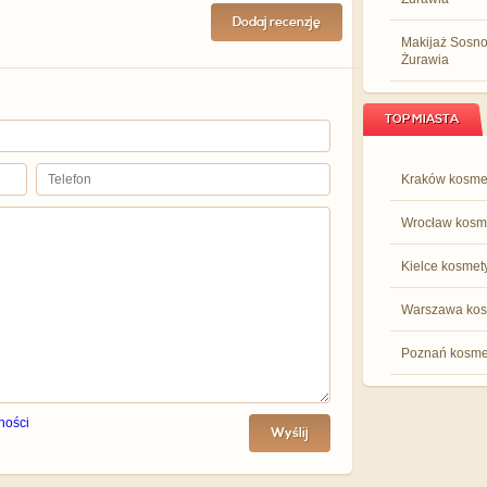
Dodaj recenzję
Makijaż Sosn
Żurawia
TOP MIASTA
Kraków kosme
Wrocław kosm
Kielce kosmet
Warszawa kos
Poznań kosme
ności
Wyślij