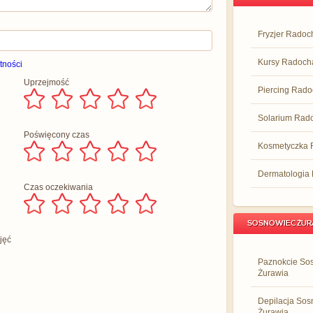
Fryzjer Radoc
Kursy Radoch
tności
Uprzejmość
Piercing Rad
Solarium Rad
Poświęcony czas
Kosmetyczka 
Dermatologia
Czas oczekiwania
SOSNOWIEC ŻUR
jęć
Paznokcie So
Żurawia
Depilacja Sos
Żurawia