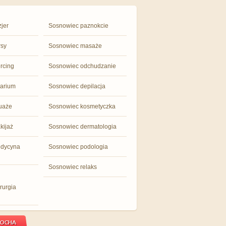
zjer
Sosnowiec paznokcie
rsy
Sosnowiec masaże
rcing
Sosnowiec odchudzanie
larium
Sosnowiec depilacja
uaże
Sosnowiec kosmetyczka
kijaż
Sosnowiec dermatologia
edycyna
Sosnowiec podologia
Sosnowiec relaks
rurgia
DOCHA