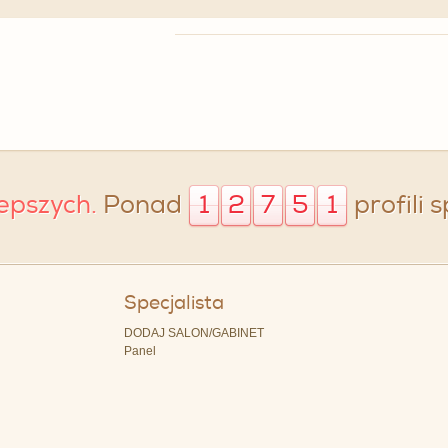
lepszych.
Ponad
1
2
7
5
1
profili 
Specjalista
DODAJ SALON/GABINET
Panel