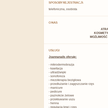
SPOSOBY REJESTRACJI:
telefoniczna, osobista
O NAS
ATR
KOSMETYK
MOŻLIWOŚĆ 
USŁUGI
Joannanails oferuje:
- mikrodermobrazja
- kawitacja
- ultradźwięki
- sonoforeza
- mezoterapia bezigłowa
- przedłużanie i zagęszczanie rzęs
- manicure
- pedicure
- paznokcie żelowe
- przekłuwanie uszu
- henna
- regulacja brwi i rzęs