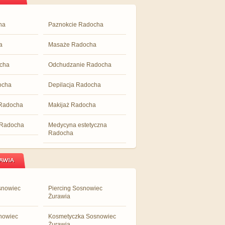
ha
Paznokcie Radocha
a
Masaże Radocha
ocha
Odchudzanie Radocha
ocha
Depilacja Radocha
Radocha
Makijaż Radocha
 Radocha
Medycyna estetyczna
Radocha
AWIA
snowiec
Piercing Sosnowiec
Żurawia
nowiec
Kosmetyczka Sosnowiec
Żurawia