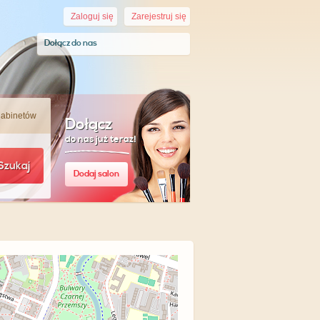
Zaloguj się
Zarejestruj się
Dołącz do nas
gabinetów
Dołącz
do nas już teraz!
Szukaj
Dodaj salon