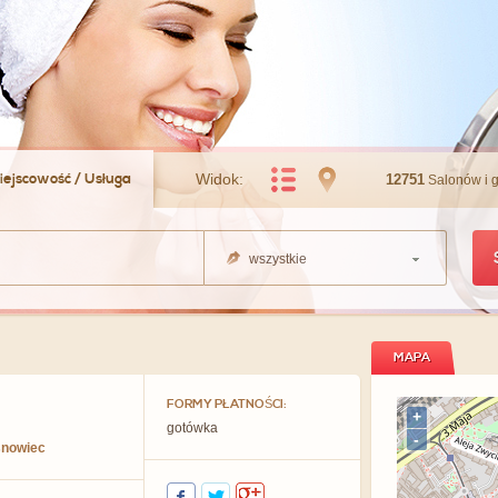
iejscowość / Usługa
Widok:
12751
Salonów i 
wszystkie
MAPA
FORMY PŁATNOŚCI:
+
gotówka
-
nowiec