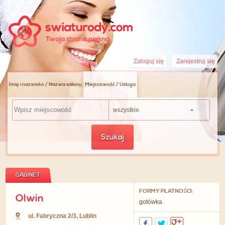
Zaloguj się
Zarejestruj się
Imię i nazwisko / Nazwa salonu
Miejscowość / Usługa
wszystkie
Szukaj
GABINET
FORMY PŁATNOŚCI:
Olwin
gotówka
ul. Fabryczna 2/3
,
Lublin