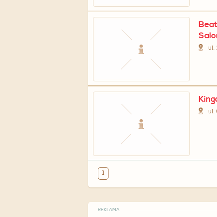
Beat
Salo
ul.
King
ul.
1
REKLAMA