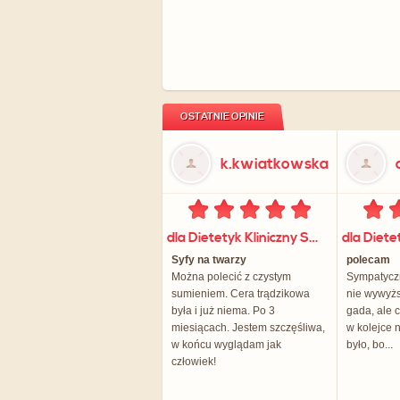
OSTATNIE OPINIE
k.kwiatkowska
dla Dietetyk Kliniczny Sylwia Orłowska
Syfy na twarzy
polecam
Można polecić z czystym
Sympatyczn
sumieniem. Cera trądzikowa
nie wywyższ
była i już niema. Po 3
gada, ale 
miesiącach. Jestem szczęśliwa,
w kolejce n
w końcu wyglądam jak
było, bo...
człowiek!