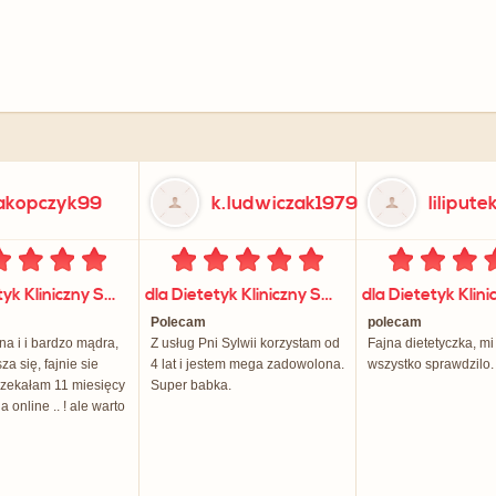
akopczyk99
k.ludwiczak1979
lilipute
dla Dietetyk Kliniczny Sylwia Orłowska
dla Dietetyk Kliniczny Sylwia Orłowska
Polecam
polecam
a i i bardzo mądra,
Z usług Pni Sylwii korzystam od
Fajna dietetyczka, mi
a się, fajnie sie
4 lat i jestem mega zadowolona.
wszystko sprawdzilo.
czekałam 11 miesięcy
Super babka.
a online .. ! ale warto