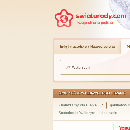
Imię i nazwisko / Nazwa salonu
M
ŚRÓDMIEŚCIE WAŁBRZYCH ODCHUDZANIE
Znaleźliśmy dla Ciebie
5
gabinetów s
Śródmieście Wałbrzych odchudzanie
Yasu