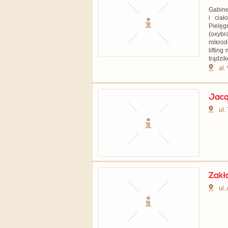
Gabine
i ciał
Pielęg
(oxyb
mikrod
lifting
trądzik
al.
Jacq
ul.
Zakł
ul.