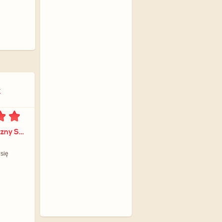
k
dla Dietetyk Kliniczny Sylwia Orłowska
 się