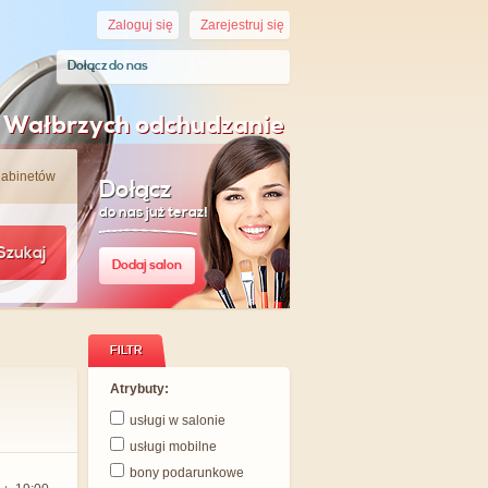
Zaloguj się
Zarejestruj się
Dołącz do nas
 Wałbrzych odchudzanie
gabinetów
Dołącz
do nas już teraz!
Szukaj
Dodaj salon
FILTR
Atrybuty:
usługi w salonie
usługi mobilne
bony podarunkowe