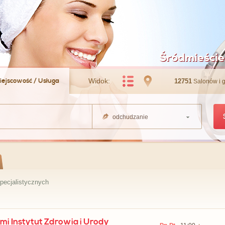
Śródmieście
iejscowość / Usługa
Widok:
12751
Salonów i 
odchudzanie
pecjalistycznych
mi Instytut Zdrowia i Urody