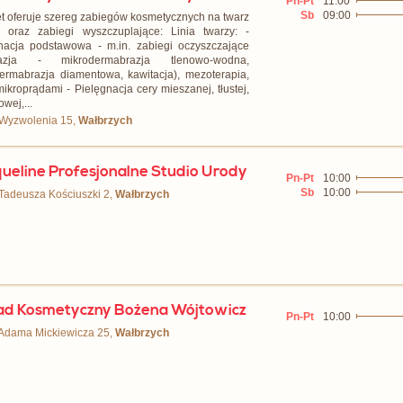
Pn-Pt
11:00
Sb
09:00
t oferuje szereg zabiegów kosmetycznych na twarz
o oraz zabiegi wyszczuplające: Linia twarzy: -
nacja podstawowa - m.in. zabiegi oczyszczające
razja - mikrodermabrazja tlenowo-wodna,
ermabrazja diamentowa, kawitacja), mezoterapia,
 mikroprądami - Pielęgnacja cery mieszanej, tłustej,
owej,...
 Wyzwolenia 15,
Wałbrzych
ueline Profesjonalne Studio Urody
Pn-Pt
10:00
Sb
10:00
 Tadeusza Kościuszki 2,
Wałbrzych
ad Kosmetyczny Bożena Wójtowicz
Pn-Pt
10:00
 Adama Mickiewicza 25,
Wałbrzych