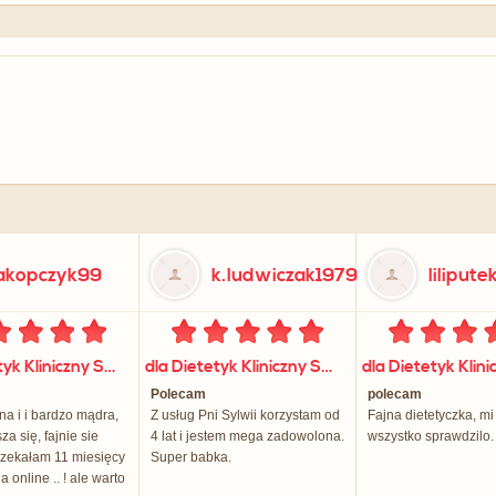
akopczyk99
k.ludwiczak1979
lilipute
dla Dietetyk Kliniczny Sylwia Orłowska
dla Dietetyk Kliniczny Sylwia Orłowska
Polecam
polecam
a i i bardzo mądra,
Z usług Pni Sylwii korzystam od
Fajna dietetyczka, mi
a się, fajnie sie
4 lat i jestem mega zadowolona.
wszystko sprawdzilo.
czekałam 11 miesięcy
Super babka.
a online .. ! ale warto