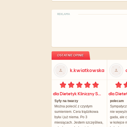
REKLAMA
OSTATNIE OPINIE
k.kwiatkowska
dla Dietetyk Kliniczny Sylwia Orłowska
Syfy na twarzy
polecam
Można polecić z czystym
Sympatyczn
sumieniem. Cera trądzikowa
nie wywyższ
była i już niema. Po 3
gada, ale 
miesiącach. Jestem szczęśliwa,
w kolejce n