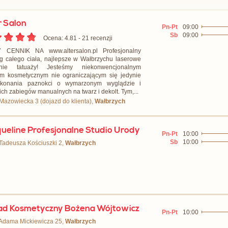
r Salon
Pn-Pt
09:00
Sb
09:00
Ocena: 4.81 - ‎21 recenzji
 CENNIK NA www.altersalon.pl Profesjonalny
ng całego ciała, najlepsze w Wałbrzychu laserowe
nie tatuaży! Jesteśmy niekonwencjonalnym
m kosmetycznym nie ograniczającym się jedynie
konania paznokci o wymarzonym wyglądzie i
ich zabiegów manualnych na twarz i dekolt. Tym,...
 Mazowiecka 3 (dojazd do klienta),
Wałbrzych
ueline Profesjonalne Studio Urody
Pn-Pt
10:00
Sb
10:00
 Tadeusza Kościuszki 2,
Wałbrzych
ad Kosmetyczny Bożena Wójtowicz
Pn-Pt
10:00
 Adama Mickiewicza 25,
Wałbrzych