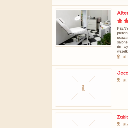
Alte
PEŁNY
pierci
usuwa
salone
do wy
wszelk
ul.
Jacq
ul.
Zakł
ul.