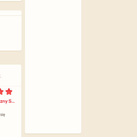
k
dla Dietetyk Kliniczny Sylwia Orłowska
 się