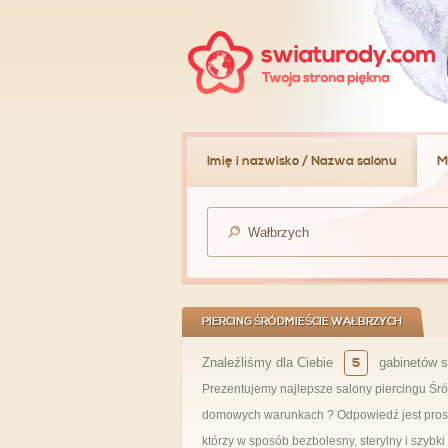
Imię i nazwisko / Nazwa salonu
M
PIERCING ŚRÓDMIEŚCIE WAŁBRZYCH
Znaleźliśmy dla Ciebie
5
gabinetów s
Prezentujemy najlepsze salony piercingu Śró
domowych warunkach ? Odpowiedź jest prost
którzy w sposób bezbolesny, sterylny i szybki