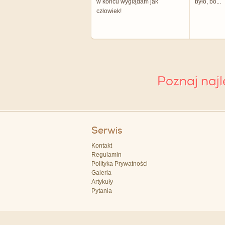
w końcu wyglądam jak
było, bo...
człowiek!
Poznaj naj
Serwis
Kontakt
Regulamin
Polityka Prywatności
Galeria
Artykuły
Pytania