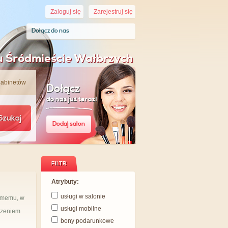
Zaloguj się
Zarejestruj się
Dołącz do nas
gu Śródmieście Wałbrzych
gabinetów
Dołącz
do nas już teraz!
Szukaj
Dodaj salon
FILTR
Atrybuty:
usługi w salonie
samemu, w
usługi mobilne
czeniem
bony podarunkowe