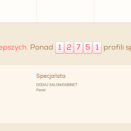
lepszych.
Ponad
1
2
7
5
1
profili 
Specjalista
DODAJ SALON/GABINET
Panel