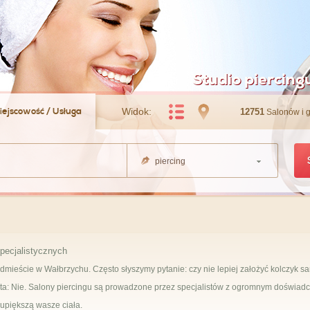
Studio piercin
iejscowość / Usługa
Widok:
12751
Salonów i 
piercing
pecjalistycznych
dmieście w Wałbrzychu. Często słyszymy pytanie: czy nie lepiej założyć kolczyk 
a: Nie. Salony piercingu są prowadzone przez specjalistów z ogromnym doświad
 upiększą wasze ciała.