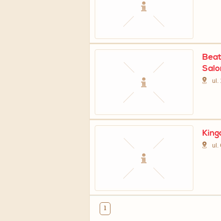
Beat
Salo
ul.
King
ul.
1