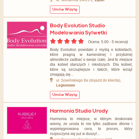
ul. Wiosenna 14/U1-2,
Ząbki
Umów Wizytę
Body Evolution Studio
Modelowania Sylwetki
Ocena: 5.00 - ‎5 recenzji
Body Evolution powstało z myślą o kobietach,
które pragną w kameralnej i przytulnej
atmosferze zadbać o swoje ciało. Jest to miejsce
dla kobiet starszych i młodszych. Dla kobiet,
które są szczuplejsze i takich, które wciąż
zmagają się...
ul. Sowińskiego 8a (dojazd do klienta),
Legionowo
Umów Wizytę
Harmonia Studio Urody
Harmonia to miejsce, w którym doskonale
wiemy, że uroda to nie tylko zadbane dłonie i
wypielęgnowana cera, to proces, który
rozpoczyna się już w duszy!...