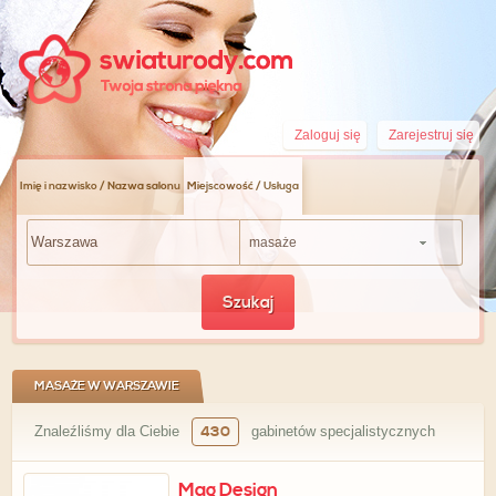
Zaloguj się
Zarejestruj się
Imię i nazwisko / Nazwa salonu
Miejscowość / Usługa
masaże
Szukaj
MASAŻE W WARSZAWIE
Znaleźliśmy dla Ciebie
430
gabinetów specjalistycznych
Mag Design