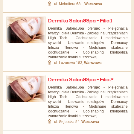
ul. Mehoffera 68d,
Warszawa
Dermika Salon&Spa - Filia 1
Dermika Salon&Spa oferuje: - Pielęgnacja
twarzy i ciała Dermika - Zabiegi na urządzeniach
High Tech - Odchudzanie i modelowanie
sylwetki - Usuwanie rozstępów - Dermaoxy
Infuzja Tlenowa - Medshape skuteczne
odchudzanie - Coolshaping kriolipoliza
zamrażanie tkanki tłuszczowej...
ul. Lazurowa 183,
Warszawa
Dermika Salon&Spa - Filia 2
Dermika Salon&Spa oferuje: - Pielęgnacja
twarzy i ciała Dermika - Zabiegi na urządzeniach
High Tech - Odchudzanie i modelowanie
sylwetki - Usuwanie rozstępów - Dermaoxy
Infuzja Tlenowa - Medshape skuteczne
odchudzanie - Coolshaping kriolipoliza
zamrażanie tkanki tłuszczowej...
ul. Głębocka 54,
Warszawa