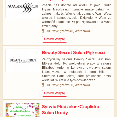
Znacie nas dobrze od wielu lat jako Studio
Fryzur Mag-Design. Znacie nasze usługi, ich
zakres i jakość. Wiecie jak dbamy o Was, Wasz
wygląd i samopoczucie. Dziękujemy Wam za
wierność i zaufanie. W podziękowaniu dla Was-
zmieniamy...
ul. Zwycięzców 46,
Warszawa
Umów Wizytę
Beauty Secret Salon Piękności
Założycielką salonu Beauty Secret jest Pani
Elbieta Holc. Po wieloletniej pracy w salonie
Elizabeth Arden w Londynie, otworzyła salony
kosmetyczne w hotelach London Hilton i
Sheraton Park Tower, które prowadziła przez
wiele lat. W efekcie tych doświadczeń...
ul. Zwycięzców 30,
Warszawa
Umów Wizytę
Sylwia Modzelan-Czaplicka
Salon Urody