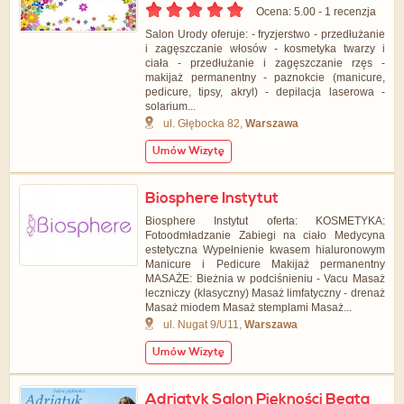
Ocena: 5.00 - ‎1 recenzja
Salon Urody oferuje: - fryzjerstwo - przedłużanie
i zagęszczanie włosów - kosmetyka twarzy i
ciała - przedłużanie i zagęszczanie rzęs -
makijaż permanentny - paznokcie (manicure,
pedicure, tipsy, akryl) - depilacja laserowa -
solarium...
ul. Głębocka 82,
Warszawa
Umów Wizytę
Biosphere Instytut
Biosphere Instytut oferta: KOSMETYKA:
Fotoodmładzanie Zabiegi na ciało Medycyna
estetyczna Wypełnienie kwasem hialuronowym
Manicure i Pedicure Makijaż permanentny
MASAŻE: Bieżnia w podciśnieniu - Vacu Masaż
leczniczy (klasyczny) Masaż limfatyczny - drenaż
Masaż miodem Masaż stemplami Masaż...
ul. Nugat 9/U11,
Warszawa
Umów Wizytę
Adriatyk Salon Piękności Beata