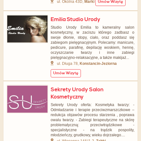
ul. Okólna 43D,
Marki
Umów Wizytę
Emilia Studio Urody
Studio Urody Emilia to kameralny salon
kosmetyczny, w zaciszu którego zadbasz o
swoje dłonie, stopy, ciało, oraz poddasz się
zabiegom pielęgnacyjnym. Polecamy: manicure,
pedicure, parafinę, depilację woskiem, hennę,
oczyszczanie twarzy i inne zabiegi
pielęgnacyjno-relaksacyjne, a także makijaż...
ul. Długa 78,
Konstancin-Jeziorna
Umów Wizytę
Sekrety Urody Salon
Kosmetyczny
Sekrety Urody oferta: Kosmetyka twarzy: -
Odmładzanie i terapie przeciwzmarszczkowe –
redukcja objawów procesu starzenia , poprawa
owalu twarzy. - Zabiegi terapeutyczne na skórę
problematyczną: przeciwtrądzikowe -
specjalistyczne - na trądzik pospolity,
młodzieńczy, grudkowy, wieku dojrzałego....