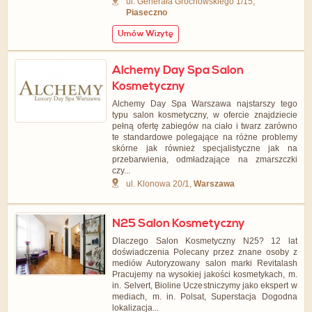
ul. Generała Grochowskiego 1/15,
Piaseczno
Umów Wizytę
Alchemy Day Spa Salon
Kosmetyczny
Alchemy Day Spa Warszawa najstarszy tego
typu salon kosmetyczny, w ofercie znajdziecie
pełną ofertę zabiegów na ciało i twarz zarówno
te standardowe polegające na różne problemy
skórne jak również specjalistyczne jak na
przebarwienia, odmładzające na zmarszczki
czy...
ul. Klonowa 20/1,
Warszawa
N25 Salon Kosmetyczny
Dlaczego Salon Kosmetyczny N25? 12 lat
doświadczenia Polecany przez znane osoby z
mediów Autoryzowany salon marki Revitalash
Pracujemy na wysokiej jakości kosmetykach, m.
in. Selvert, Bioline Uczestniczymy jako ekspert w
mediach, m. in. Polsat, Superstacja Dogodna
lokalizacja...