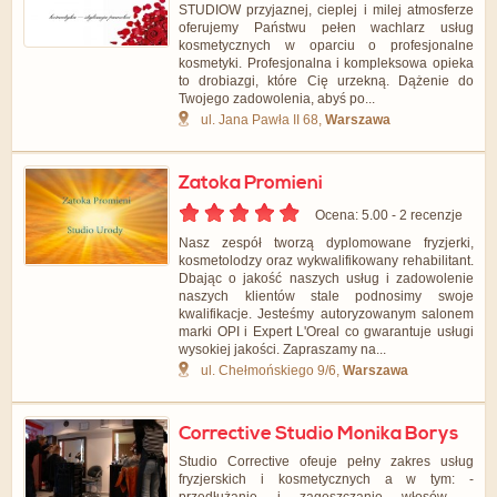
STUDIOW przyjaznej, cieplej i milej atmosferze
oferujemy Państwu pełen wachlarz usług
kosmetycznych w oparciu o profesjonalne
kosmetyki. Profesjonalna i kompleksowa opieka
to drobiazgi, które Cię urzekną. Dążenie do
Twojego zadowolenia, abyś po...
ul. Jana Pawła II 68,
Warszawa
Zatoka Promieni
Ocena: 5.00 - ‎2 recenzje
Nasz zespół tworzą dyplomowane fryzjerki,
kosmetolodzy oraz wykwalifikowany rehabilitant.
Dbając o jakość naszych usług i zadowolenie
naszych klientów stale podnosimy swoje
kwalifikacje. Jesteśmy autoryzowanym salonem
marki OPI i Expert L'Oreal co gwarantuje usługi
wysokiej jakości. Zapraszamy na...
ul. Chełmońskiego 9/6,
Warszawa
Corrective Studio Monika Borys
Studio Corrective ofeuje pełny zakres usług
fryzjerskich i kosmetycznych a w tym: -