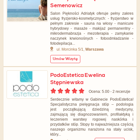
Semenowicz
Salon Piękności Adriatyk oferuje pełny zakres
usług fryzjersko-kosmetycznych: - fryzjerstwo w
pełnym zakresie - sauna na włosy - manicure
hybrydowy - masaże - makijaż permanentny -
mikrodermabrazja - mezoterapia - zamykanie
naczynek krwionośnych - fotoodmładzanie -
fotodepilacja...
ul. Morcinka 5/1,
Warszawa
Umów Wizytę
PodoEstetica Ewelina
Stępniewska
Ocena: 5.00 - ‎2 recenzje
Serdecznie witamy w Gabinecie PodoEstetica!
Specjalistyczna pielęgnacja stóp – podologia
jest początkującą dziedziną medycyny,
zajmującą się diagnozowaniem, profilaktyką i
leczeniem warstwy rogowej naskórka i
przydatków stóp. Stopy to najważniejsza częścią
naszego organizmu narażona na stały ucisk,
który...