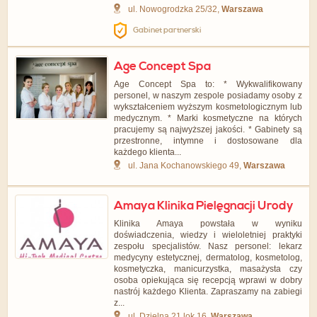
ul. Nowogrodzka 25/32,
Warszawa
Gabinet partnerski
Age Concept Spa
Age Concept Spa to: * Wykwalifikowany
personel, w naszym zespole posiadamy osoby z
wykształceniem wyższym kosmetologicznym lub
medycznym. * Marki kosmetyczne na których
pracujemy są najwyższej jakości. * Gabinety są
przestronne, intymne i dostosowane dla
każdego klienta...
ul. Jana Kochanowskiego 49,
Warszawa
Amaya Klinika Pielęgnacji Urody
Klinika Amaya powstała w wyniku
doświadczenia, wiedzy i wieloletniej praktyki
zespołu specjalistów. Nasz personel: lekarz
medycyny estetycznej, dermatolog, kosmetolog,
kosmetyczka, manicurzystka, masażysta czy
osoba opiekująca się recepcją wprawi w dobry
nastrój każdego Klienta. Zapraszamy na zabiegi
z...
ul. Dzielna 21 lok.16,
Warszawa