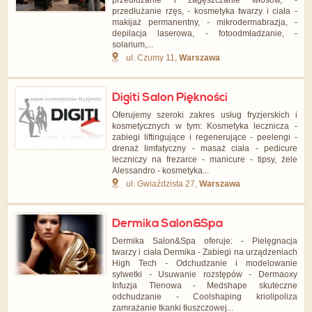
przedłużanie i zagęszczanie włosów, -
przedłużanie rzęs, - kosmetyka twarzy i ciała -
makijaż permanentny, - mikrodermabrazja, -
depilacja laserowa, - fotoodmładzanie, -
solarium,...
ul. Czumy 11,
Warszawa
Digiti Salon Piękności
Oferujemy szeroki zakres usług fryzjerskich i
kosmetycznych w tym: Kosmetyka lecznicza -
zabiegi liftingujące i regenerujące - peelengi -
drenaż limfatyczny - masaż ciała - pedicure
leczniczy na frezarce - manicure - tipsy, żele
Alessandro - kosmetyka...
ul. Gwiaździsta 27,
Warszawa
Dermika Salon&Spa
Dermika Salon&Spa oferuje: - Pielęgnacja
twarzy i ciała Dermika - Zabiegi na urządzeniach
High Tech - Odchudzanie i modelowanie
sylwetki - Usuwanie rozstępów - Dermaoxy
Infuzja Tlenowa - Medshape skuteczne
odchudzanie - Coolshaping kriolipoliza
zamrażanie tkanki tłuszczowej...