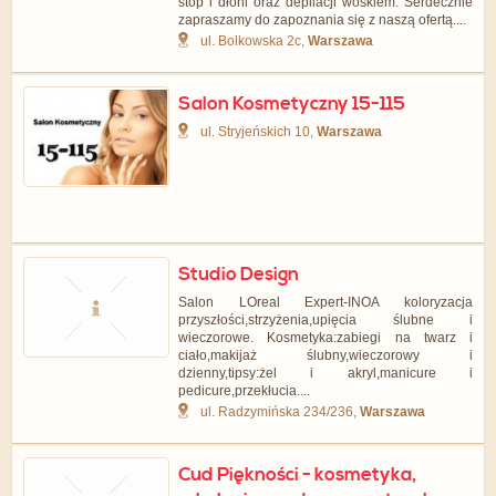
stóp i dłoni oraz depilacji woskiem. Serdecznie
zapraszamy do zapoznania się z naszą ofertą....
ul. Bolkowska 2c,
Warszawa
Salon Kosmetyczny 15-115
ul. Stryjeńskich 10,
Warszawa
Studio Design
Salon LOreal Expert-INOA koloryzacja
przyszłości,strzyżenia,upięcia ślubne i
wieczorowe. Kosmetyka:zabiegi na twarz i
ciało,makijaż ślubny,wieczorowy i
dzienny,tipsy:żel i akryl,manicure i
pedicure,przekłucia....
ul. Radzymińska 234/236,
Warszawa
Cud Piękności - kosmetyka,