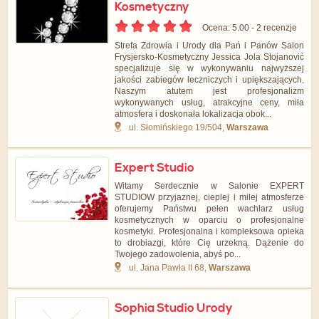
Kosmetyczny
Ocena: 5.00 - ‎2 recenzje
Strefa Zdrowia i Urody dla Pań i Panów Salon
Frysjersko-Kosmetyczny Jessica Jola Stojanović
specjalizuje się w wykonywaniu najwyższej
jakości zabiegów leczniczych i upiększających.
Naszym atutem jest profesjonalizm
wykonywanych usług, atrakcyjne ceny, miła
atmosfera i doskonała lokalizacja obok...
ul. Słomińskiego 19/504,
Warszawa
Expert Studio
Witamy Serdecznie w Salonie EXPERT
STUDIOW przyjaznej, cieplej i milej atmosferze
oferujemy Państwu pełen wachlarz usług
kosmetycznych w oparciu o profesjonalne
kosmetyki. Profesjonalna i kompleksowa opieka
to drobiazgi, które Cię urzekną. Dążenie do
Twojego zadowolenia, abyś po...
ul. Jana Pawła II 68,
Warszawa
Sophia Studio Urody