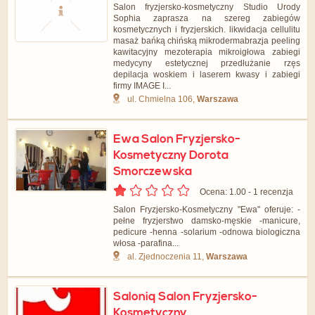
Salon fryzjersko-kosmetyczny Studio Urody
Sophia zaprasza na szereg zabiegów
kosmetycznych i fryzjerskich. likwidacja cellulitu
masaż bańką chińską mikrodermabrazja peeling
kawitacyjny mezoterapia mikroigłowa zabiegi
medycyny estetycznej przedłużanie rzęs
depilacja woskiem i laserem kwasy i zabiegi
firmy IMAGE I...
ul. Chmielna 106,
Warszawa
Ewa Salon Fryzjersko-
Kosmetyczny Dorota
Smorczewska
Ocena: 1.00 - ‎1 recenzja
Salon Fryzjersko-Kosmetyczny "Ewa" oferuje: -
pełne fryzjerstwo damsko-męskie -manicure,
pedicure -henna -solarium -odnowa biologiczna
włosa -parafina...
al. Zjednoczenia 11,
Warszawa
Saloniq Salon Fryzjersko-
Kosmetyczny