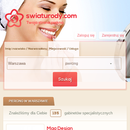
Zaloguj się
Zarejestruj się
Imię i nazwisko / Nazwa salonu
Miejscowość / Usługa
piercing
Szukaj
PIERCING W WARSZAWIE
Znaleźliśmy dla Ciebie
135
gabinetów specjalistycznych
Mag Design