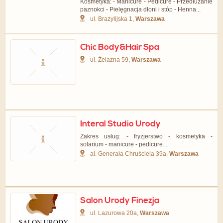
Kosmetyka: - Manicure - Pedicure - Przedłużanie
paznokci - Pielęgnacja dłoni i stóp - Henna...
ul. Brazylijska 1,
Warszawa
Chic Body&Hair Spa
ul. Żelazna 59,
Warszawa
Interal Studio Urody
Zakres usług: - fryzjerstwo - kosmetyka -
solarium - manicure - pedicure...
al. Generała Chruściela 39a,
Warszawa
Salon Urody Finezja
ul. Lazurowa 20a,
Warszawa