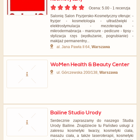
Ocena: 5.00 - ‎1 recenzja
Saloniq Salon Fryzjersko-Kosmetyczny oferuje: -
fryzjer - kosmetologia - ultradźwięki -
elektrostymulacja - mezoterapia -
mikrodermabracja - manicure - pedicure - tipsy -
stylizacja rzęs (wydłużanie, pogrubianie) -
makijaż permanentny...
al. Jana Pawła II 64,
Warszawa
WoMen Health & Beauty Center
ul. Górczewska 200/138,
Warszawa
Bailine Studio Urody
Serdecznie zapraszamy do naszego Studia
Urody Bailine. Znajdziecie tu Państwo usługi z
zakresu kosmetyki twarzy, kosmetyki ciała,
masażu ciała, a także laseroterapii, kosmetyki