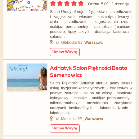
Ocena: 5.00 - ‎1 recenzja
Salon Urody oferuje: - fryzjerstwo - przedłużanie
i zagęszczanie włosów - kosmetyka twarzy i
ciała - przedłużanie i zagęszczanie rzęs -
makijaż permanentny - paznokcie (manicure,
pedicure, tipsy, akryl) - depilacja laserowa -
solarium...
ul. Głębocka 82,
Warszawa
Umów Wizytę
Adriatyk Salon Piękności Beata
Semenowicz
Salon Piękności Adriatyk oferuje pełny zakres
usług fryzjersko-kosmetycznych: - fryzjerstwo w
pełnym zakresie - sauna na włosy - manicure
hybrydowy - masaże - makijaż permanentny -
mikrodermabrazja - mezoterapia - zamykanie
naczynek krwionośnych - fotoodmładzanie -
fotodepilacja...
ul. Morcinka 5/1,
Warszawa
Umów Wizytę