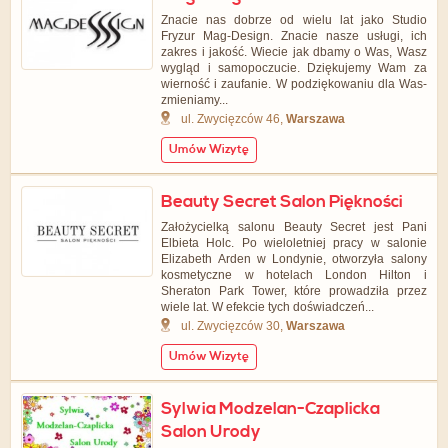
Znacie nas dobrze od wielu lat jako Studio
Fryzur Mag-Design. Znacie nasze usługi, ich
zakres i jakość. Wiecie jak dbamy o Was, Wasz
wygląd i samopoczucie. Dziękujemy Wam za
wierność i zaufanie. W podziękowaniu dla Was-
zmieniamy...
ul. Zwycięzców 46,
Warszawa
Umów Wizytę
Beauty Secret Salon Piękności
Założycielką salonu Beauty Secret jest Pani
Elbieta Holc. Po wieloletniej pracy w salonie
Elizabeth Arden w Londynie, otworzyła salony
kosmetyczne w hotelach London Hilton i
Sheraton Park Tower, które prowadziła przez
wiele lat. W efekcie tych doświadczeń...
ul. Zwycięzców 30,
Warszawa
Umów Wizytę
Sylwia Modzelan-Czaplicka
Salon Urody