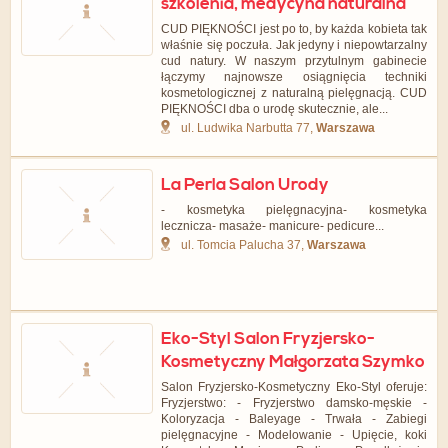
szkolenia, medycyna naturalna
CUD PIĘKNOŚCI jest po to, by każda kobieta tak
właśnie się poczuła. Jak jedyny i niepowtarzalny
cud natury. W naszym przytulnym gabinecie
łączymy najnowsze osiągnięcia techniki
kosmetologicznej z naturalną pielęgnacją. CUD
PIĘKNOŚCI dba o urodę skutecznie, ale...
ul. Ludwika Narbutta 77,
Warszawa
La Perla Salon Urody
- kosmetyka pielęgnacyjna- kosmetyka
lecznicza- masaże- manicure- pedicure...
ul. Tomcia Palucha 37,
Warszawa
Eko-Styl Salon Fryzjersko-
Kosmetyczny Małgorzata Szymko
Salon Fryzjersko-Kosmetyczny Eko-Styl oferuje:
Fryzjerstwo: - Fryzjerstwo damsko-męskie -
Koloryzacja - Baleyage - Trwała - Zabiegi
pielęgnacyjne - Modelowanie - Upięcie, koki