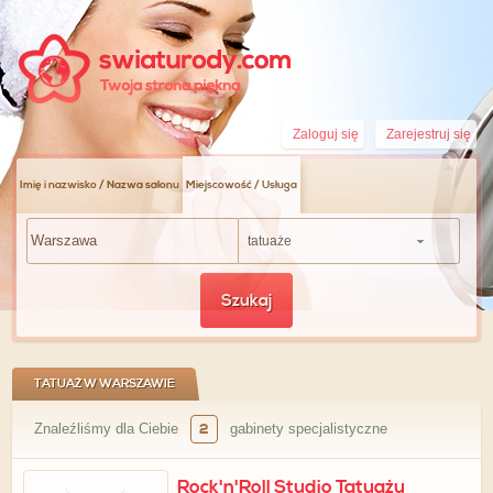
Zaloguj się
Zarejestruj się
Imię i nazwisko / Nazwa salonu
Miejscowość / Usługa
tatuaże
Szukaj
TATUAŻ W WARSZAWIE
Znaleźliśmy dla Ciebie
2
gabinety specjalistyczne
Rock'n'Roll Studio Tatuażu