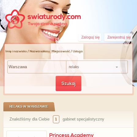
Zaloguj się
Zarejestruj się
Imię i nazwisko / Nazwa salonu
Miejscowość / Usługa
relaks
Szukaj
RELAKS W WARSZAWIE
Znaleźliśmy dla Ciebie
1
gabinet specjalistyczny
Princess Academy