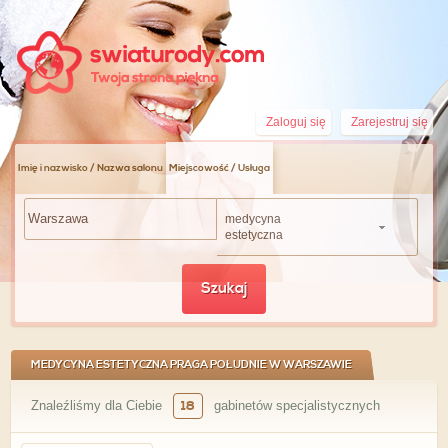
Zaloguj się
Zarejestruj się
Imię i nazwisko / Nazwa salonu
Miejscowość / Usługa
medycyna
estetyczna
Szukaj
MEDYCYNA ESTETYCZNA PRAGA POŁUDNIE W WARSZAWIE
Znaleźliśmy dla Ciebie
18
gabinetów specjalistycznych