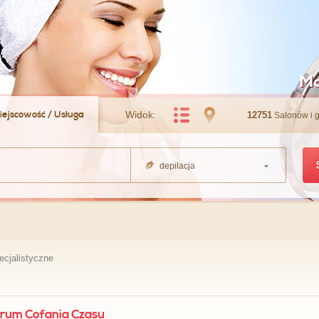
Ma
iejscowość / Usługa
Widok:
12751
Salonów i 
depilacja
ecjalistyczne
rum Cofania Czasu