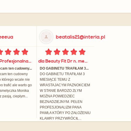
eeeua
beatalis21@interia.pl
dla Evita Profesjonalna Mobilna Kosmetyka
dla Beauty Fit Dr n. med. Paweł Antończak
ecam ten cudowny...
DO GABINETU TRAFIŁAM 3...
ecam ten cudowny
DO GABINETU TRAFIŁAM 3
o którego wcale nie
MIESIĄCE TEMU Z
wo trafić ale warto go
WRASTAJACYM PAZNOKCIEM
osmetyczka Monika
W STANIE BARDZO ZŁYM
z pasją, ciepłym...
MOŻNA POWIEDZIEC
BEZNADZIEJNYM. PEŁEN
PROFESJONALIZM PANA
PAWŁA KTÓRY PO ZAŁOŻENIU
KLAMRY PRZYWRÓCIŁ...