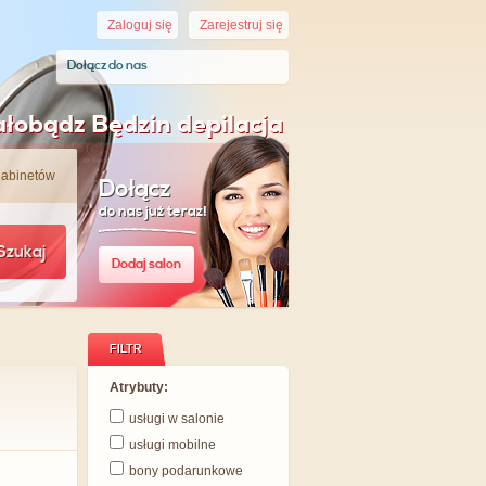
Zaloguj się
Zarejestruj się
Dołącz do nas
łobądz Będzin depilacja
gabinetów
Dołącz
do nas już teraz!
Szukaj
Dodaj salon
FILTR
Atrybuty:
usługi w salonie
usługi mobilne
bony podarunkowe