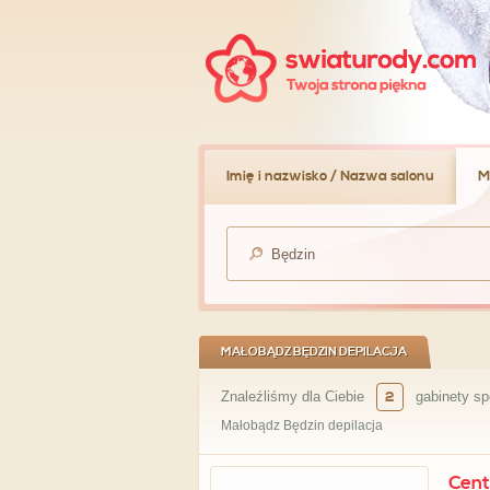
Imię i nazwisko / Nazwa salonu
M
MAŁOBĄDZ BĘDZIN DEPILACJA
Znaleźliśmy dla Ciebie
2
gabinety sp
Małobądz Będzin depilacja
Cent