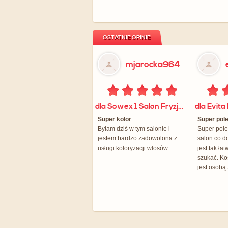
OSTATNIE OPINIE
mjarocka964
dla Sowex 1 Salon Fryzjersko - Kosmetyczny
Super kolor
Super pol
Byłam dziś w tym salonie i
Super pol
jestem bardzo zadowolona z
salon co d
usługi koloryzacji włosów.
jest tak łat
szukać. K
jest osobą 