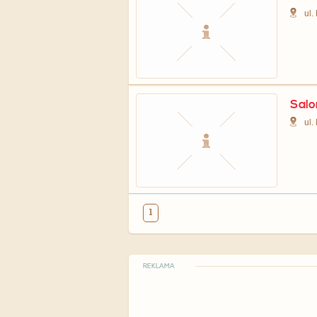
ul.
Salo
ul.
1
REKLAMA