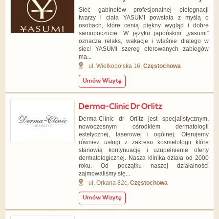
Sieć gabinetów profesjonalnej pielęgnacji
twarzy i ciała YASUMI powstała z myślą o
osobach, które cenią piękny wygląd i dobre
samopoczucie. W języku japońskim „yasumi”
oznacza relaks, wakacje i właśnie dlatego w
sieci YASUMI szereg oferowanych zabiegów
ma...
ul. Wielkopolska 16,
Częstochowa
Umów Wizytę
Derma-Clinic Dr Orlitz
Derma-Clinic dr Orlitz jest specjalistycznym,
nowoczesnym ośrodkiem dermatologii
estetycznej, laserowej i ogólnej. Oferujemy
również usługi z zakresu kosmetologii które
stanowią kontynuację i uzupełnienie oferty
dermatologicznej. Nasza klinika działa od 2000
roku. Od początku naszej działalności
zajmowaliśmy się...
ul. Orkana 82c,
Częstochowa
Umów Wizytę