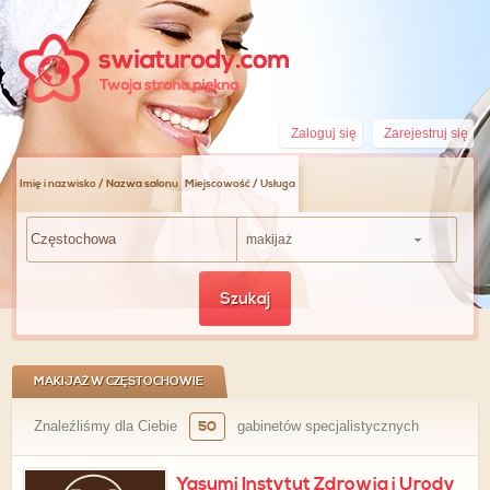
Zaloguj się
Zarejestruj się
Imię i nazwisko / Nazwa salonu
Miejscowość / Usługa
makijaż
Szukaj
MAKIJAŻ W CZĘSTOCHOWIE
Znaleźliśmy dla Ciebie
50
gabinetów specjalistycznych
Yasumi Instytut Zdrowia i Urody