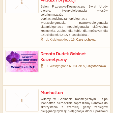
Wizażu i Stylizacji
Salon Fryzjersko-Kosmetyczny Swiat Urody
oferuje: fryzurypielęgnacja włosów
solariummasaże
depilacjaodchudzaniepielęgnacja
twarzypielęgnacja paznokcipielęgnacja
ciałapielęgnacja nógpielęgnacja skórypełna
kosmetyka, zabiegi dla kobiet dla mężczyzn dla
dzieci dla młodzieży / nastolatków...
ul. Kisielewskiego 19,
Częstochowa
Renata Dudek Gabinet
Kosmetyczny
ul. Waszyngtona 61/63 lok. 5,
Częstochowa
Manhattan
Witamy w Gabinecie Kosmetycznym i Spa
Manhattan. Serdecznie zapraszamy Państwa do
skorzystania z szerokiej gamy zabiegów
pielęgnacyjnych tj: pielęgnacja dłoni i paznokci