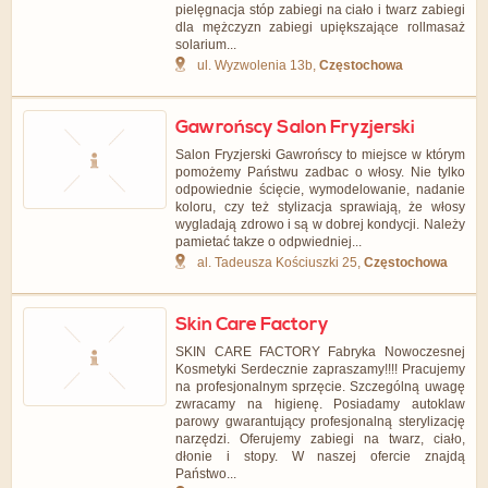
pielęgnacja stóp zabiegi na ciało i twarz zabiegi
dla mężczyzn zabiegi upiększające rollmasaż
solarium...
ul. Wyzwolenia 13b,
Częstochowa
Gawrońscy Salon Fryzjerski
Salon Fryzjerski Gawrońscy to miejsce w którym
pomożemy Państwu zadbac o włosy. Nie tylko
odpowiednie ścięcie, wymodelowanie, nadanie
koloru, czy też stylizacja sprawiają, że włosy
wygladają zdrowo i są w dobrej kondycji. Należy
pamietać takze o odpwiedniej...
al. Tadeusza Kościuszki 25,
Częstochowa
Skin Care Factory
SKIN CARE FACTORY Fabryka Nowoczesnej
Kosmetyki Serdecznie zapraszamy!!!! Pracujemy
na profesjonalnym sprzęcie. Szczególną uwagę
zwracamy na higienę. Posiadamy autoklaw
parowy gwarantujący profesjonalną sterylizację
narzędzi. Oferujemy zabiegi na twarz, ciało,
dłonie i stopy. W naszej ofercie znajdą
Państwo...