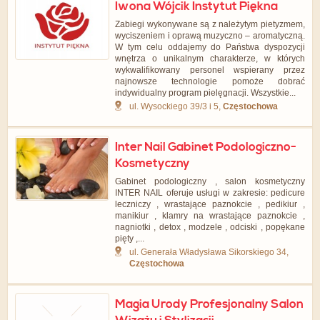
Iwona Wójcik Instytut Piękna
Zabiegi wykonywane są z należytym pietyzmem,
wyciszeniem i oprawą muzyczno – aromatyczną.
W tym celu oddajemy do Państwa dyspozycji
wnętrza o unikalnym charakterze, w których
wykwalifikowany personel wspierany przez
najnowsze technologie pomoże dobrać
indywidualny program pielęgnacji. Wszystkie...
ul. Wysockiego 39/3 i 5,
Częstochowa
Inter Nail Gabinet Podologiczno-
Kosmetyczny
Gabinet podologiczny , salon kosmetyczny
INTER NAIL oferuje usługi w zakresie: pedicure
leczniczy , wrastające paznokcie , pedikiur ,
manikiur , klamry na wrastające paznokcie ,
nagniotki , detox , modzele , odciski , popękane
pięty ,...
ul. Generała Władysława Sikorskiego 34,
Częstochowa
Magia Urody Profesjonalny Salon