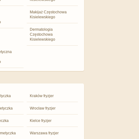
Makijaż Częstochowa
Kisielewskiego
o
Dermatologia
Częstochowa
Kisielewskiego
etyczna
o
tyczka
Kraków fryzjer
etyczka
Wrocław fryzjer
yczka
Kielce fryzjer
metyczka
Warszawa fryzjer