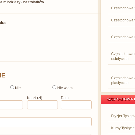
dla młodzieży / nastolatków
Częstochowa 
Częstochowa 
cka
Częstochowa 
Częstochowa
estetyczna
IE
Częstochowa c
plastyczna
Nie
Nie wiem
Koszt (zł)
Data
CZĘSTOCHOWA T
Fryzjer Tysiącl
Kursy Tysiącle