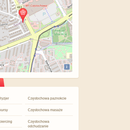
i
ryzjer
Częstochowa paznokcie
kursy
Częstochowa masaże
iercing
Częstochowa
odchudzanie