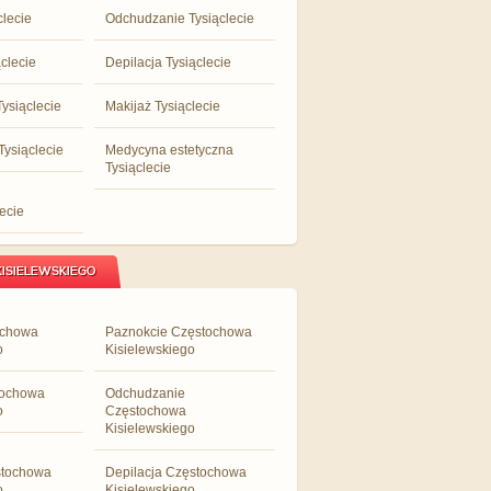
clecie
Odchudzanie Tysiąclecie
clecie
Depilacja Tysiąclecie
ysiąclecie
Makijaż Tysiąclecie
Tysiąclecie
Medycyna estetyczna
Tysiąclecie
ecie
ISIELEWSKIEGO
ochowa
Paznokcie Częstochowa
o
Kisielewskiego
tochowa
Odchudzanie
o
Częstochowa
Kisielewskiego
stochowa
Depilacja Częstochowa
o
Kisielewskiego