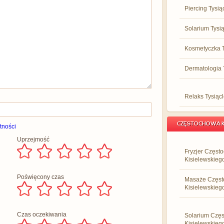
Piercing Tysią
Solarium Tysią
Kosmetyczka T
Dermatologia 
Relaks Tysiącl
CZĘSTOCHOWA K
tności
Uprzejmość
Fryzjer Częst
Kisielewskieg
Poświęcony czas
Masaże Częs
Kisielewskieg
Czas oczekiwania
Solarium Czę
Kisielewskieg