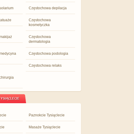
solarium
Częstochowa depilacja
tatuaże
Częstochowa
kosmetyczka
makijaż
Częstochowa
dermatologia
 medycyna
Częstochowa podologia
Częstochowa relaks
hirurgia
YSIĄCLECIE
ecie
Paznokcie Tysiąclecie
cie
Masaże Tysiąclecie