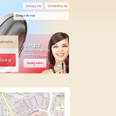
Zaloguj się
Zarejestruj się
Dołącz do nas
gabinetów
Dołącz
do nas już teraz!
Szukaj
Dodaj salon