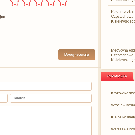
Kosmetyczka
Częstochowa
jęć
Kisielewskieg
Medycyna est
Dodaj recenzję
Częstochowa
Kisielewskieg
TOP MIASTA
Kraków kosme
Wrocław kosm
Kielce kosmet
Warszawa kos