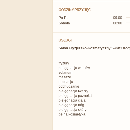
GODZINY PRZYJĘĆ
Pn-Pt
09:00
Sobota
08:00
USŁUGI
Salon Fryzjersko-Kosmetyczny Swiat Urody
fryzury
pielęgnacja włosów
solarium
masaże
depilacja
odchudzanie
pielęgnacja twarzy
pielęgnacja paznokci
pielęgnacja ciała
pielęgnacja nóg
pielęgnacja skóry
pełna kosmetyka,