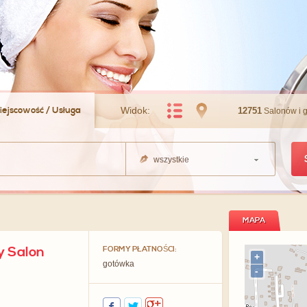
iejscowość / Usługa
Widok:
12751
Salonów i 
wszystkie
MAPA
y Salon
FORMY PŁATNOŚCI:
+
gotówka
-