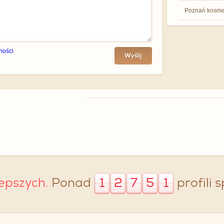
Poznań kosme
ności
Wyślij
lepszych.
Ponad
1
2
7
5
1
profili 