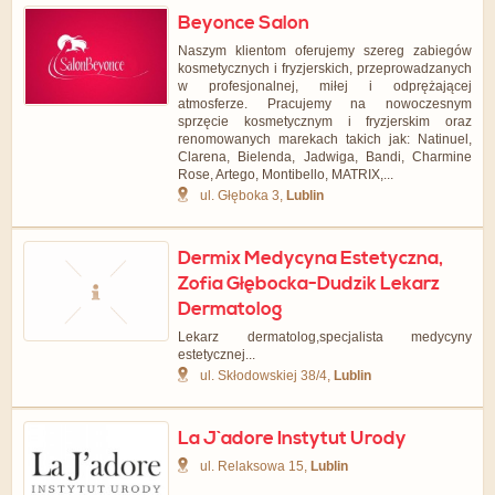
Beyonce Salon
Naszym klientom oferujemy szereg zabiegów
kosmetycznych i fryzjerskich, przeprowadzanych
w profesjonalnej, miłej i odprężającej
atmosferze. Pracujemy na nowoczesnym
sprzęcie kosmetycznym i fryzjerskim oraz
renomowanych marekach takich jak: Natinuel,
Clarena, Bielenda, Jadwiga, Bandi, Charmine
Rose, Artego, Montibello, MATRIX,...
ul. Głęboka 3,
Lublin
Dermix Medycyna Estetyczna,
Zofia Głębocka-Dudzik Lekarz
Dermatolog
Lekarz dermatolog,specjalista medycyny
estetycznej...
ul. Skłodowskiej 38/4,
Lublin
La J`adore Instytut Urody
ul. Relaksowa 15,
Lublin