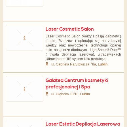
Laser Cosmetic Salon
Laser Cosmetic Salon tworzy z pasją gabinety (
Lublin, Rzeszów ) opierając się na zdobytej
wiedzy oraz nowoczesnej technologii opartej
m.in. na laserze diodowym - LightSheer® Duet™
( trwała depilacja laserowa), ultradżwiękach
Ultracontour Ulift system Hifu (redukcja...
ul. Gabriela Narutowicza 78a,
Lublin
Galatea Centrum kosmetyki
profesjonalnej i Spa
ul. Głęboka 10/10,
Lublin
Laser Estetic Depilacja Laserowa