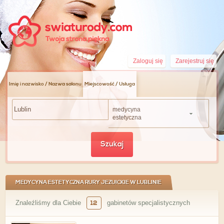
Zaloguj się
Zarejestruj się
Imię i nazwisko / Nazwa salonu
Miejscowość / Usługa
medycyna
estetyczna
Szukaj
MEDYCYNA ESTETYCZNA RURY JEZUICKIE W LUBLINIE
Znaleźliśmy dla Ciebie
12
gabinetów specjalistycznych