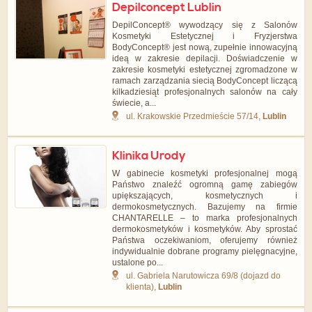
Depilconcept Lublin
DepilConcept® wywodzący się z Salonów
Kosmetyki Estetycznej i Fryzjerstwa
BodyConcept® jest nową, zupełnie innowacyjną
ideą w zakresie depilacji. Doświadczenie w
zakresie kosmetyki estetycznej zgromadzone w
ramach zarządzania siecią BodyConcept liczącą
kilkadziesiąt profesjonalnych salonów na cały
świecie, a...
ul. Krakowskie Przedmieście 57/14,
Lublin
Klinika Urody
W gabinecie kosmetyki profesjonalnej mogą
Państwo znaleźć ogromną gamę zabiegów
upiększających, kosmetycznych i
dermokosmetycznych. Bazujemy na firmie
CHANTARELLE – to marka profesjonalnych
dermokosmetyków i kosmetyków. Aby sprostać
Państwa oczekiwaniom, oferujemy również
indywidualnie dobrane programy pielęgnacyjne,
ustalone po...
ul. Gabriela Narutowicza 69/8 (dojazd do
klienta),
Lublin