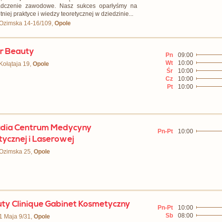
adczenie zawodowe. Nasz sukces oparłyśmy na
tniej praktyce i wiedzy teoretycznej w dziedzinie...
 Ozimska 14-16/109,
Opole
r Beauty
Pn
09:00
Wt
10:00
 Kołątaja 19,
Opole
Śr
10:00
Cz
10:00
Pt
10:00
dia Centrum Medycyny
Pn-Pt
10:00
tycznej i Laserowej
 Ozimska 25,
Opole
ty Clinique Gabinet Kosmetyczny
Pn-Pt
10:00
Sb
08:00
 1 Maja 9/31,
Opole