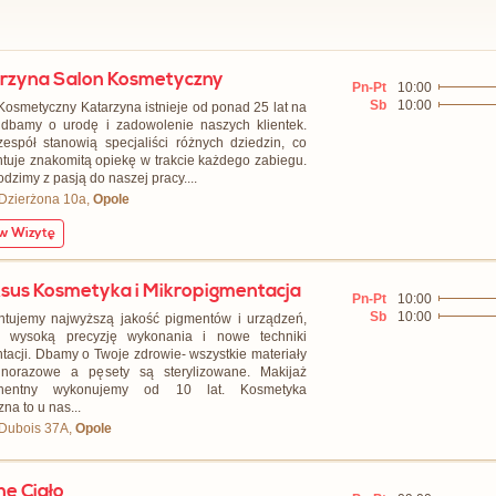
rzyna Salon Kosmetyczny
Pn-Pt
10:00
Sb
10:00
Kosmetyczny Katarzyna istnieje od ponad 25 lat na
 dbamy o urodę i zadowolenie naszych klientek.
espół stanowią specjaliści różnych dziedzin, co
tuje znakomitą opiekę w trakcie każdego zabiegu.
dzimy z pasją do naszej pracy....
 Dzierżona 10a,
Opole
 Wizytę
sus Kosmetyka i Mikropigmentacja
Pn-Pt
10:00
Sb
10:00
tujemy najwyższą jakość pigmentów i urządzeń,
o wysoką precyzję wykonania i nowe techniki
tacji. Dbamy o Twoje zdrowie- wszystkie materiały
dnorazowe a pęsety są sterylizowane. Makijaż
nentny wykonujemy od 10 lat. Kosmetyka
na to u nas...
 Dubois 37A,
Opole
ne Ciało