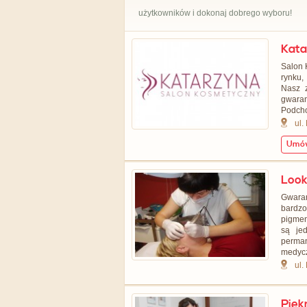
użytkowników i dokonaj dobrego wyboru!
Kata
Salon 
rynku,
Nasz z
gwaran
Podcho
ul.
Umów
Look
Gwaran
bardz
pigmen
są je
perma
medycz
ul.
Pięk