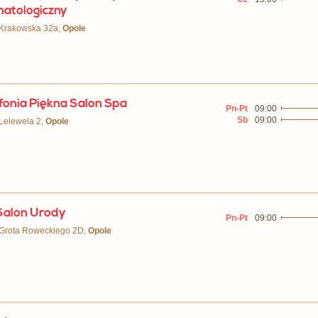
atologiczny
 Krakowska 32a,
Opole
onia Piękna Salon Spa
Pn-Pt
09:00
Sb
09:00
 Lelewela 2,
Opole
Salon Urody
Pn-Pt
09:00
 Grota Roweckiego 2D,
Opole