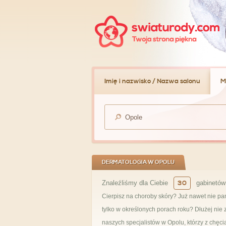
Imię i nazwisko / Nazwa salonu
M
DERMATOLOGIA W OPOLU
Znaleźliśmy dla Ciebie
30
gabinetów 
Cierpisz na choroby skóry? Już nawet nie pa
tylko w określonych porach roku? Dłużej ni
naszych specjalistów w Opolu, którzy z chęc