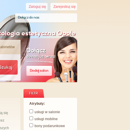
Zaloguj się
Zarejestruj się
Dołącz do nas
ologia estetyczna Opole
gabinetów
Dołącz
do nas już teraz!
Szukaj
Dodaj salon
FILTR
Atrybuty:
usługi w salonie
ją się
usługi mobilne
zez
bony podarunkowe
aszych