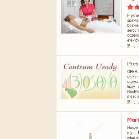
Piękn
spekta
boski
sercu 
oczeku
efektó
ul.
Pres
OFER
elekt
oczysz
tipsy 
Restyl
mezote
ul.
Mart
Nasze 
my - M
wiedz