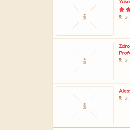
Yas
ul.
Zdro
Prof
ul.
Ales
ul.