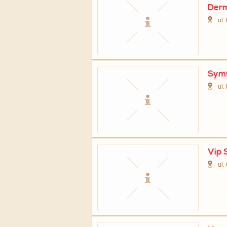
Derm
ul.
Symf
ul.
Vip 
ul.