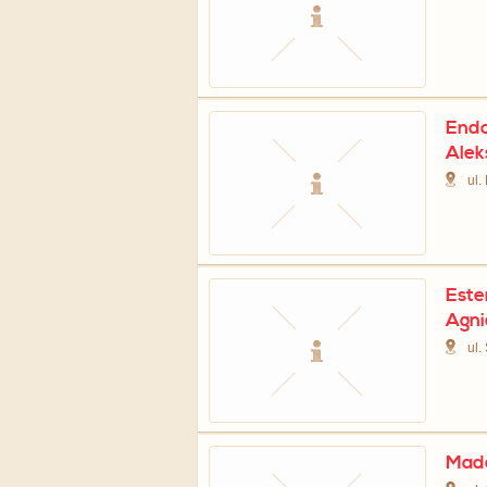
Endo
Alek
ul.
Este
Agni
ul.
Made