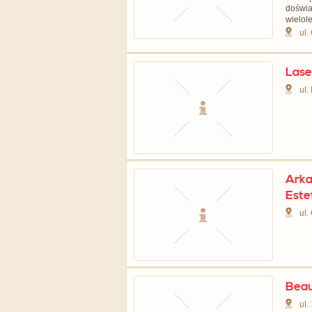
doświ
wielole
ul.
Lase
ul.
Arka
Este
ul.
Beau
ul.