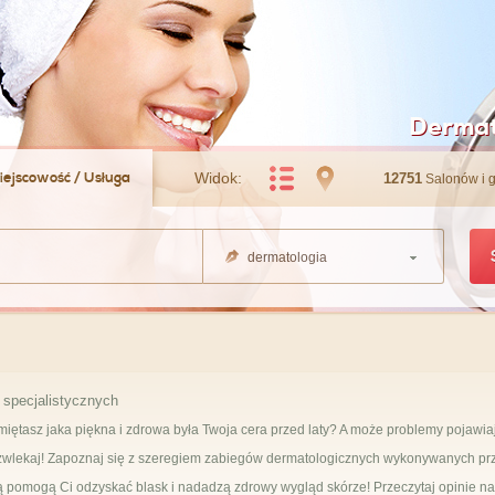
Dermat
iejscowość / Usługa
Widok:
12751
Salonów i 
dermatologia
specjalistycznych
miętasz jaka piękna i zdrowa była Twoja cera przed laty? A może problemy pojawia
e zwlekaj! Zapoznaj się z szeregiem zabiegów dermatologicznych wykonywanych pr
ią pomogą Ci odzyskać blask i nadadzą zdrowy wygląd skórze! Przeczytaj opinie n