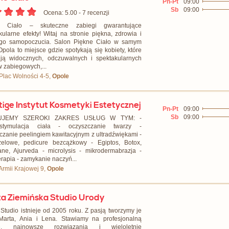
Pn-Pt
09:00
Sb
09:00
Ocena: 5.00 - ‎7 recenzji
e Ciało – skuteczne zabiegi gwarantujące
kularne efekty! Witaj na stronie piękna, zdrowia i
ego samopoczucia. Salon Piękne Ciało w samym
Opola to miejsce gdzie spotykają się kobiety, które
ją widocznych, odczuwalnych i spektakularnych
w zabiegowych,...
 Plac Wolności 4-5,
Opole
tige Instytut Kosmetyki Estetycznej
Pn-Pt
09:00
Sb
09:00
UJEMY SZEROKI ZAKRES USŁUG W TYM: -
rostymulacja ciała - oczyszczanie twarzy -
czanie peelingiem kawitacyjnym z ultradźwiękami -
żelowe, pedicure bezcążkowy - Egiptos, Botox,
ane, Ajurveda - microlysis - mikrodermabrazja -
rapia - zamykanie naczyń...
 Armii Krajowej 9,
Opole
a Ziemińska Studio Urody
Studio istnieje od 2005 roku. Z pasją tworzymy je
arta, Ania i Lena. Stawiamy na profesjonalną
ę, najnowsze rozwiązania i wieloletnie