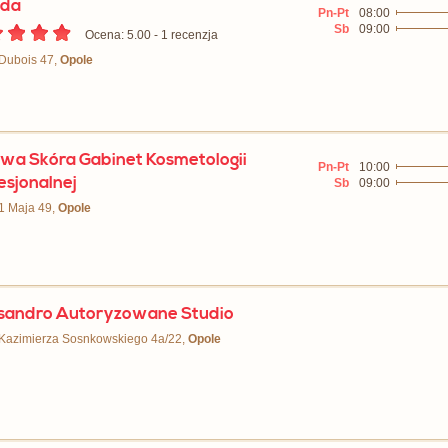
oda
Pn-Pt
08:00
Sb
09:00
Ocena: 5.00 - ‎1 recenzja
 Dubois 47,
Opole
wa Skóra Gabinet Kosmetologii
Pn-Pt
10:00
esjonalnej
Sb
09:00
 1 Maja 49,
Opole
sandro Autoryzowane Studio
 Kazimierza Sosnkowskiego 4a/22,
Opole