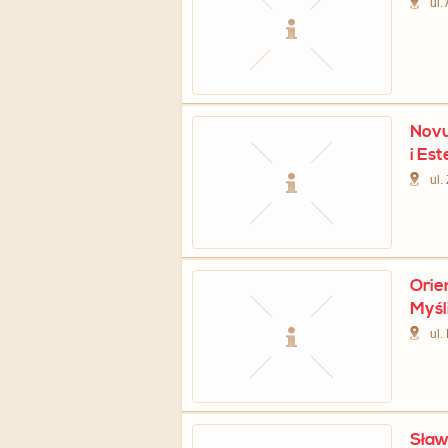
ul.
Novu
i Es
ul.
Orie
Myśl
ul.
Sław