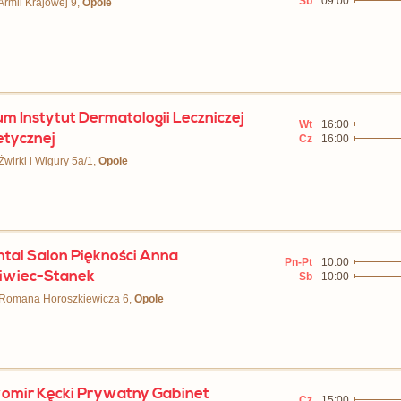
Sb
09:00
 Armii Krajowej 9,
Opole
m Instytut Dermatologii Leczniczej
Wt
16:00
tetycznej
Cz
16:00
 Żwirki i Wigury 5a/1,
Opole
ntal Salon Piękności Anna
Pn-Pt
10:00
iwiec-Stanek
Sb
10:00
 Romana Horoszkiewicza 6,
Opole
omir Kęcki Prywatny Gabinet
Cz
15:00