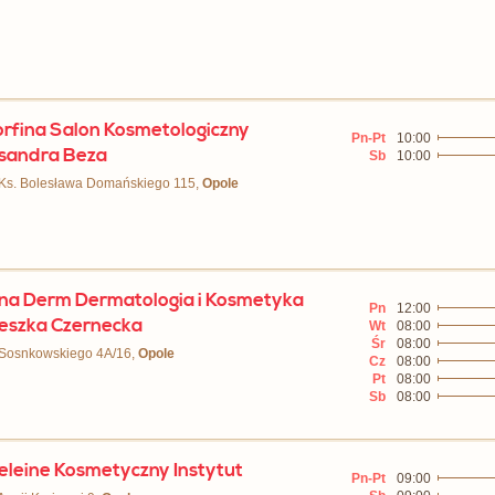
rfina Salon Kosmetologiczny
Pn-Pt
10:00
sandra Beza
Sb
10:00
 Ks. Bolesława Domańskiego 115,
Opole
na Derm Dermatologia i Kosmetyka
Pn
12:00
eszka Czernecka
Wt
08:00
Śr
08:00
 Sosnkowskiego 4A/16,
Opole
Cz
08:00
Pt
08:00
Sb
08:00
leine Kosmetyczny Instytut
Pn-Pt
09:00