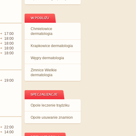
W POBLIŻU
Chmielowice
17:00
dermatologia
18:00
18:00
Krapkowice dermatologia
18:00
18:00
Węgry dermatologia
Zimnice Wielkie
dermatologia
19:00
SPECJALIZACJE
Opole leczenie trądziku
Opole usuwanie znamion
22:00
14:00