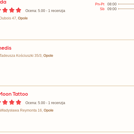
oda
Pn-Pt
08:00
Sb
09:00
Ocena: 5.00 - ‎1 recenzja
 Dubois 47,
Opole
edis
 Tadeusza Kościuszki 35/3,
Opole
 Moon Tattoo
Ocena: 5.00 - ‎1 recenzja
. Władysława Reymonta 16,
Opole