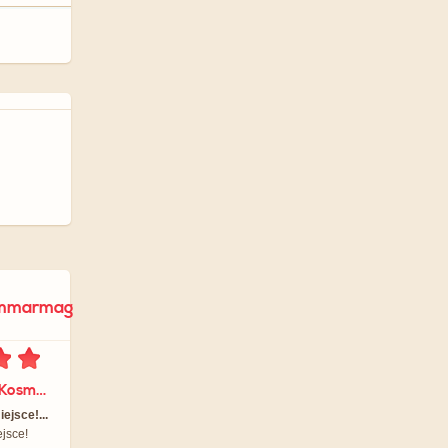
ommarmag
dla Finezja Salon Kosmetyczno - Fryzjerski
jsce!...
jsce!