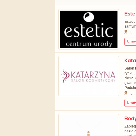
Este
Esteti
samym 
ul.
Umów
Kata
Salon 
rynku,
Nasz z
gwaran
Podcho
ul.
Umów
Body
Zabieg
bezig