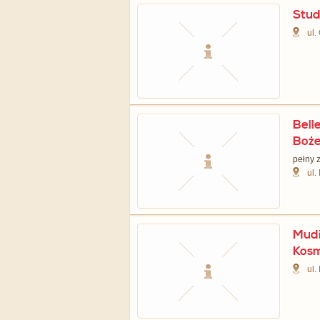
Stud
ul.
Bell
Boże
pełny z
ul.
Mudi
Kos
ul.