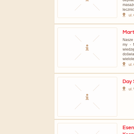
depila
masaż
leczni
ul.
Mart
Nasze 
my - M
wiedz
doświ
wielole
ul.
Day 
ul
Esen