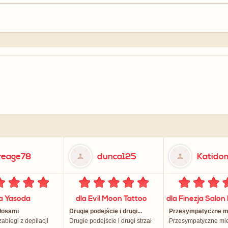
reage78
dunca125
Katid
la Yasoda
dla Evil Moon Tattoo
włosami
Drugie podejście i drugi...
Przesympatyczne mie
abiegi z depilacji
Drugie podejście i drugi strzał
Przesympatyczne mie