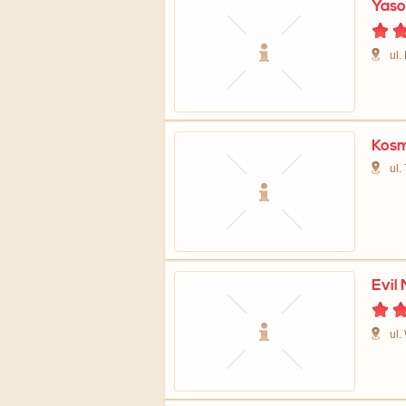
Yas
ul.
Kosm
ul.
Evil
ul