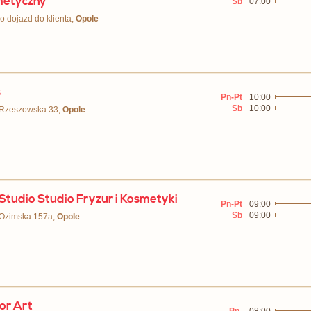
metyczny
Sb
07:00
ko dojazd do klienta,
Opole
s
Pn-Pt
10:00
Sb
10:00
 Rzeszowska 33,
Opole
 Studio Studio Fryzur i Kosmetyki
Pn-Pt
09:00
Sb
09:00
 Ozimska 157a,
Opole
r Art