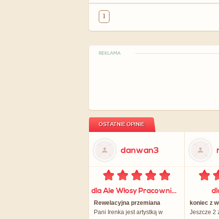
1
REKLAMA
OSTATNIE OPINIE
danwan3
dla Ale Włosy Pracownia Fryzjerska
d
Rewelacyjna przemiana
koniec z 
Pani Irenka jest artystką w
Jeszcze 2 z