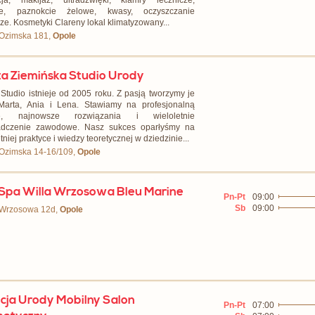
cja, makijaż, ultradźwięki, klamry lecznicze,
e, paznokcie żelowe, kwasy, oczyszczanie
cze. Kosmetyki Clareny lokal klimatyzowany...
 Ozimska 181,
Opole
a Ziemińska Studio Urody
Studio istnieje od 2005 roku. Z pasją tworzymy je
arta, Ania i Lena. Stawiamy na profesjonalną
ę, najnowsze rozwiązania i wieloletnie
adczenie zawodowe. Nasz sukces oparłyśmy na
tniej praktyce i wiedzy teoretycznej w dziedzinie...
 Ozimska 14-16/109,
Opole
Spa Willa Wrzosowa Bleu Marine
Pn-Pt
09:00
Sb
09:00
. Wrzosowa 12d,
Opole
cja Urody Mobilny Salon
Pn-Pt
07:00