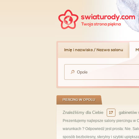
Imię i nazwisko / Nazwa salonu
M
PIERCING W OPOLU
Znaleźliśmy dla Ciebie
17
gabinetów 
Prezentujemy najlepsze salony piercingu w O
warunkach ? Odpowiedź jest prosta: Nie. Sa
sposób bezbolesny, sterylny i szybki upiększ