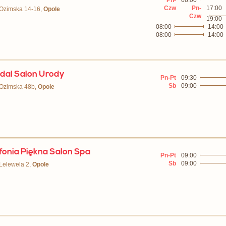
Pn-
08:00
Czw
Pn-
17:00
 Ozimska 14-16,
Opole
Czw
19:00
08:00
14:00
08:00
14:00
dal Salon Urody
Pn-Pt
09:30
Sb
09:00
 Ozimska 48b,
Opole
onia Piękna Salon Spa
Pn-Pt
09:00
Sb
09:00
 Lelewela 2,
Opole