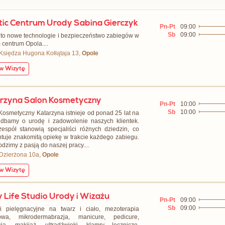
tic Centrum Urody Sabina Gierczyk
Pn-Pt
09:00
Sb
09:00
c to nowe technologie i bezpieczeństwo zabiegów w
centrum Opola....
 Księdza Hugona Kołłątaja 13,
Opole
 Wizytę
rzyna Salon Kosmetyczny
Pn-Pt
10:00
Sb
10:00
Kosmetyczny Katarzyna istnieje od ponad 25 lat na
 dbamy o urodę i zadowolenie naszych klientek.
espół stanowią specjaliści różnych dziedzin, co
tuje znakomitą opiekę w trakcie każdego zabiegu.
dzimy z pasją do naszej pracy....
 Dzierżona 10a,
Opole
 Wizytę
 Life Studio Urody i Wizażu
Pn-Pt
09:00
Sb
09:00
i pielęgnacyjne na twarz i ciało, mezoterapia
łowa, mikrodermabrazja, manicure, pedicure,