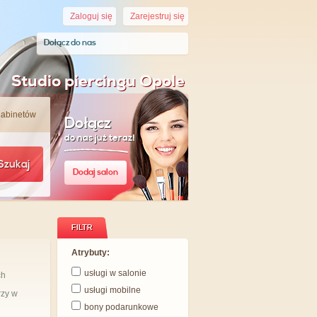
Zaloguj się
Zarejestruj się
Dołącz do nas
Studio piercingu Opole
gabinetów
Dołącz
do nas już teraz!
Szukaj
Dodaj salon
FILTR
Atrybuty:
usługi w salonie
ch
usługi mobilne
rzy w
bony podarunkowe