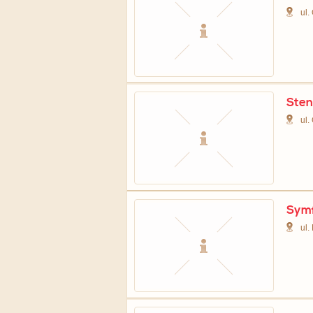
ul.
Sten
ul.
Symf
ul.