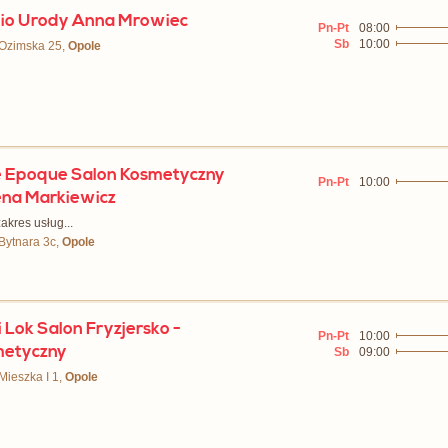
io Urody Anna Mrowiec
Pn-Pt
08:00
Sb
10:00
 Ozimska 25,
Opole
e Epoque Salon Kosmetyczny
Pn-Pt
10:00
na Markiewicz
akres usług...
 Bytnara 3c,
Opole
 Lok Salon Fryzjersko -
Pn-Pt
10:00
metyczny
Sb
09:00
 Mieszka I 1,
Opole