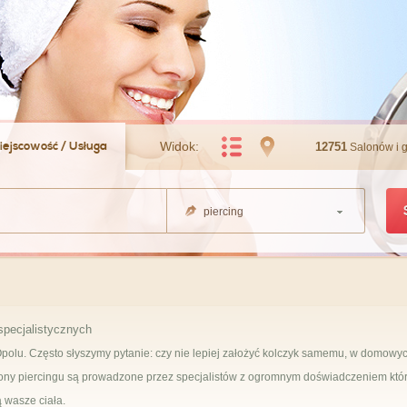
iejscowość / Usługa
Widok:
12751
Salonów i 
piercing
specjalistycznych
polu. Często słyszymy pytanie: czy nie lepiej założyć kolczyk samemu, w domowy
lony piercingu są prowadzone przez specjalistów z ogromnym doświadczeniem któ
ą wasze ciała.