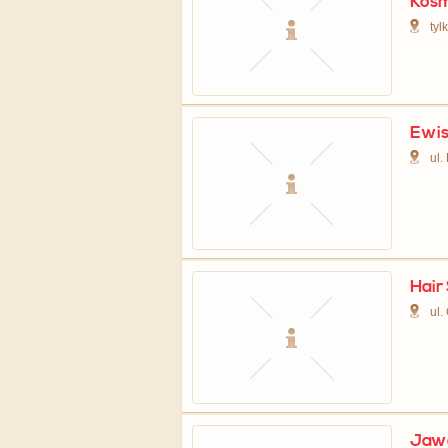
Kos
tyl
Ewi
ul.
Hair
ul.
Jawo