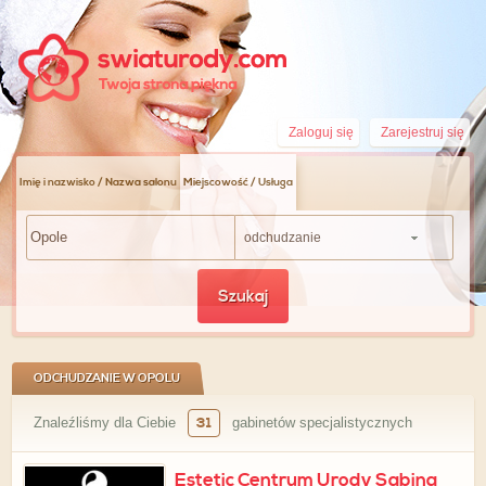
Zaloguj się
Zarejestruj się
Imię i nazwisko / Nazwa salonu
Miejscowość / Usługa
odchudzanie
Szukaj
ODCHUDZANIE W OPOLU
Znaleźliśmy dla Ciebie
31
gabinetów specjalistycznych
Estetic Centrum Urody Sabina