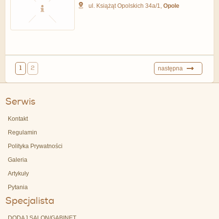
ul. Książąt Opolskich 34a/1,
Opole
1
2
następna
Serwis
Kontakt
Regulamin
Polityka Prywatności
Galeria
Artykuły
Pytania
Specjalista
DODAJ SALON/GABINET