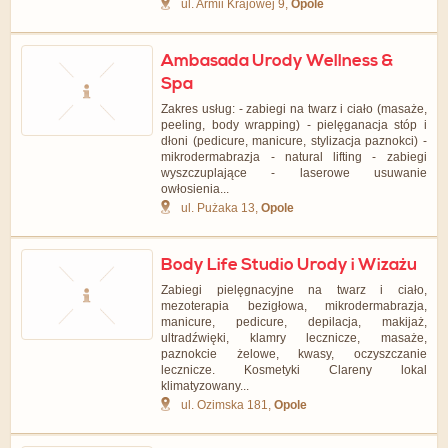
ul. Armii Krajowej 9,
Opole
Ambasada Urody Wellness &
Spa
Zakres usług: - zabiegi na twarz i ciało (masaże,
peeling, body wrapping) - pielęganacja stóp i
dłoni (pedicure, manicure, stylizacja paznokci) -
mikrodermabrazja - natural lifting - zabiegi
wyszczuplające - laserowe usuwanie
owłosienia...
ul. Pużaka 13,
Opole
Body Life Studio Urody i Wizażu
Zabiegi pielęgnacyjne na twarz i ciało,
mezoterapia bezigłowa, mikrodermabrazja,
manicure, pedicure, depilacja, makijaż,
ultradźwięki, klamry lecznicze, masaże,
paznokcie żelowe, kwasy, oczyszczanie
lecznicze. Kosmetyki Clareny lokal
klimatyzowany...
ul. Ozimska 181,
Opole