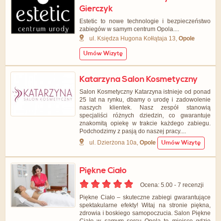
Gierczyk
Estetic to nowe technologie i bezpieczeństwo
zabiegów w samym centrum Opola....
ul. Księdza Hugona Kołłątaja 13,
Opole
Umów Wizytę
Katarzyna Salon Kosmetyczny
Salon Kosmetyczny Katarzyna istnieje od ponad
25 lat na rynku, dbamy o urodę i zadowolenie
naszych klientek. Nasz zespół stanowią
specjaliści różnych dziedzin, co gwarantuje
znakomitą opiekę w trakcie każdego zabiegu.
Podchodzimy z pasją do naszej pracy....
ul. Dzierżona 10a,
Opole
Umów Wizytę
Piękne Ciało
Ocena: 5.00 - ‎7 recenzji
Piękne Ciało – skuteczne zabiegi gwarantujące
spektakularne efekty! Witaj na stronie piękna,
zdrowia i boskiego samopoczucia. Salon Piękne