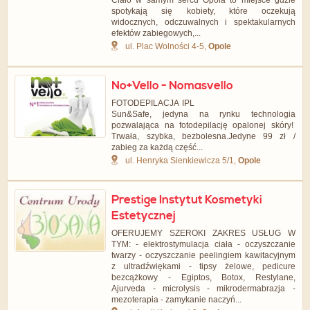
Ciało w samym sercu Opola to miejsce gdzie
spotykają się kobiety, które oczekują
widocznych, odczuwalnych i spektakularnych
efektów zabiegowych,...
ul. Plac Wolności 4-5,
Opole
No+Vello - Nomasvello
FOTODEPILACJA IPL
Sun&Safe, jedyna na rynku technologia
pozwalająca na fotodepilację opalonej skóry!
Trwała, szybka, bezbolesna.Jedyne 99 zł /
zabieg za każdą część...
ul. Henryka Sienkiewicza 5/1,
Opole
Prestige Instytut Kosmetyki
Estetycznej
OFERUJEMY SZEROKI ZAKRES USŁUG W
TYM: - elektrostymulacja ciała - oczyszczanie
twarzy - oczyszczanie peelingiem kawitacyjnym
z ultradźwiękami - tipsy żelowe, pedicure
bezcążkowy - Egiptos, Botox, Restylane,
Ajurveda - microlysis - mikrodermabrazja -
mezoterapia - zamykanie naczyń...