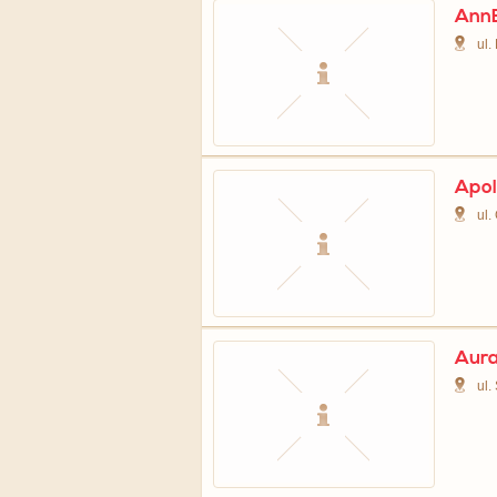
AnnE
ul.
Apol
ul.
Aura
ul.