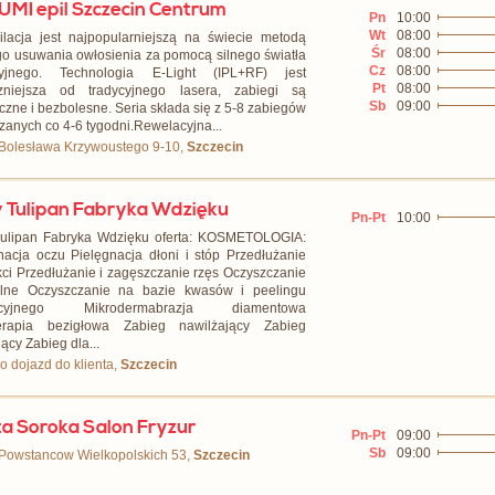
MI epil Szczecin Centrum
Pn
10:00
Wt
08:00
ilacja jest najpopularniejszą na świecie metodą
Śr
08:00
go usuwania owłosienia za pomocą silnego światła
Cz
08:00
cyjnego. Technologia E-Light (IPL+RF) jest
Pt
08:00
czniejsza od tradycyjnego lasera, zabiegi są
Sb
09:00
czne i bezbolesne. Seria składa się z 5-8 zabiegów
zanych co 4-6 tygodni.Rewelacyjna...
 Bolesława Krzywoustego 9-10,
Szczecin
y Tulipan Fabryka Wdzięku
Pn-Pt
10:00
Tulipan Fabryka Wdzięku oferta: KOSMETOLOGIA:
nacja oczu Pielęgnacja dłoni i stóp Przedłużanie
ci Przedłużanie i zagęszczanie rzęs Oczyszczanie
lne Oczyszczanie na bazie kwasów i peelingu
tacyjnego Mikrodermabrazja diamentowa
erapia bezigłowa Zabieg nawilżający Zabieg
ujący Zabieg dla...
ko dojazd do klienta,
Szczecin
a Soroka Salon Fryzur
Pn-Pt
09:00
Sb
09:00
 Powstancow Wielkopolskich 53,
Szczecin