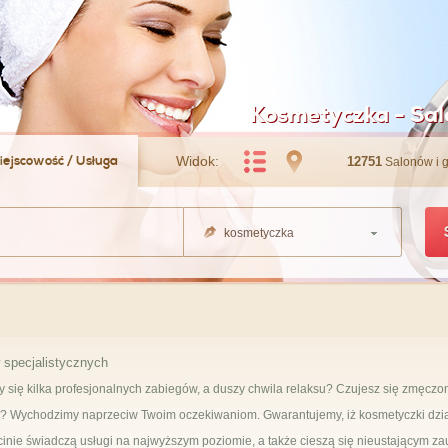
Kosmetyczka - Sal
iejscowość / Usługa
Widok:
12751
Salonów i 
kosmetyczka
 specjalistycznych
oby się kilka profesjonalnych zabiegów, a duszy chwila relaksu? Czujesz się zmęczo
epiej? Wychodzimy naprzeciw Twoim oczekiwaniom. Gwarantujemy, iż kosmetyczki dzi
nie świadczą usługi na najwyższym poziomie, a także cieszą się nieustającym za