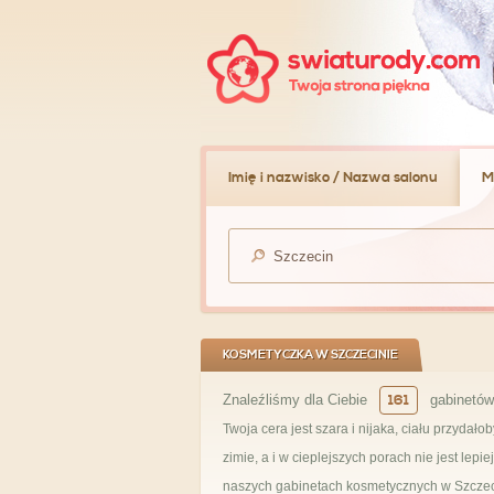
Imię i nazwisko / Nazwa salonu
M
KOSMETYCZKA W SZCZECINIE
Znaleźliśmy dla Ciebie
161
gabinetów
Twoja cera jest szara i nijaka, ciału przydał
zimie, a i w cieplejszych porach nie jest l
naszych gabinetach kosmetycznych w Szczeci