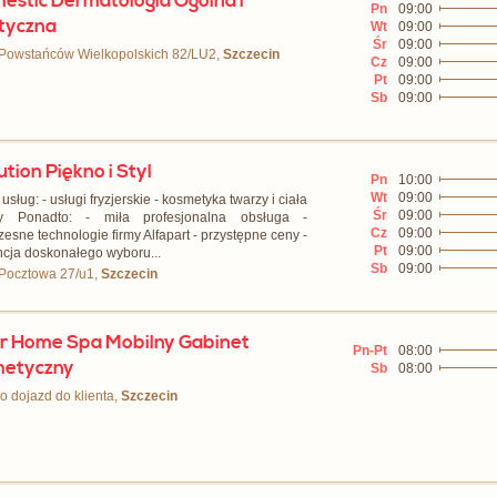
estic Dermatologia Ogólna i
Pn
09:00
tyczna
Wt
09:00
Śr
09:00
 Powstańców Wielkopolskich 82/LU2,
Szczecin
Cz
09:00
Pt
09:00
Sb
09:00
ution Piękno i Styl
Pn
10:00
Wt
09:00
usług: - usługi fryzjerskie - kosmetyka twarzy i ciała
Śr
09:00
sy Ponadto: - miła profesjonalna obsługa -
Cz
09:00
esne technologie firmy Alfapart - przystępne ceny -
Pt
09:00
cja doskonałego wyboru...
Sb
09:00
 Pocztowa 27/u1,
Szczecin
ir Home Spa Mobilny Gabinet
Pn-Pt
08:00
metyczny
Sb
08:00
ko dojazd do klienta,
Szczecin