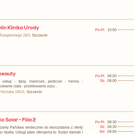
lin Klinika Urody
Pn-Pt
10:00
 Ściegiennego 28/3,
Szczecin
beauty
Pn-Pt
08:00
Sb
08:00
 usług: - tipsy, manicure, pedicure - henna -
kowanie ciała - przekłuwanie uszu...
 Felczaka 18/U1,
Szczecin
o Solar - Filia 2
Pn-Pt
08:30
Sb
08:30
zamy Państwa serdecznie do skorzystania z oferty
Nd
09:00
 studia. Usługi jakie oferujemy to: fryzjer damski i