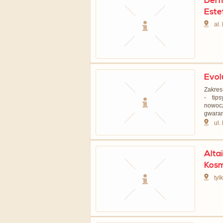
Derm
Este
al.
Evol
Zakres 
- tip
nowocz
gwaran
ul.
Alta
Kos
tyl