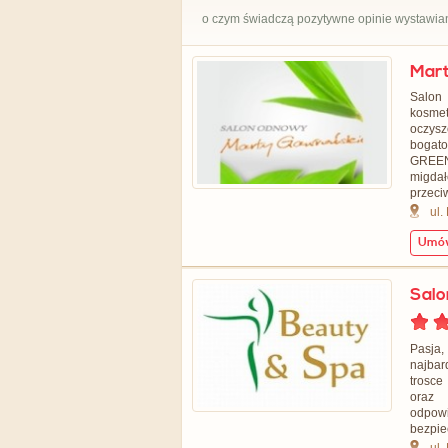
o czym świadczą pozytywne opinie wystawian
Mart
Salon
kosme
oczys
bogato
GREEN
migda
przeci
ul.
Umów
Salo
Pasja,
najba
trosce
oraz 
odpow
bezpiec