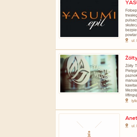
YASU
Fotoep
trwałe
pulsa
skute
bezpie
powtar
ul.
Żółt
Żółty 
Pielęg
paznok
manua
kawi
Mezot
lifting
tyl
Anet
ul.