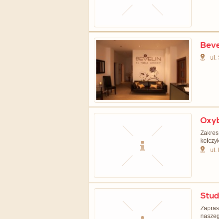
Beve
ul.
Oxy
Zakres
kolczy
ul.
Studi
Zapras
naszego