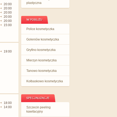
plastyczna
20:00
20:00
20:00
20:00
W POBLIŻU
20:00
15:00
Police kosmetyczka
Goleniów kosmetyczka
Gryfino kosmetyczka
19:00
Mierzyn kosmetyczka
Tanowo kosmetyczka
Kołbaskowo kosmetyczka
SPECJALIZACJE
18:00
14:00
Szczecin peeling
kawitacyjny