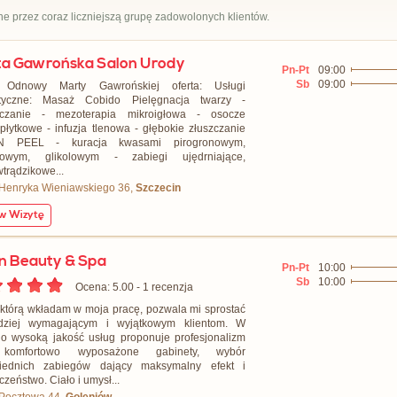
e przez coraz liczniejszą grupę zadowolonych klientów.
a Gawrońska Salon Urody
Pn-Pt
09:00
Sb
09:00
 Odnowy Marty Gawrońskiej oferta: Usługi
tyczne: Masaż Cobido Pielęgnacja twarzy -
zczanie - mezoterapia mikroigłowa - osocze
płytkowe - infuzja tlenowa - głębokie złuszczanie
 PEEL - kuracja kwasami pirogronowym,
łowym, glikolowym - zabiegi ujędrniające,
wtrądzikowe...
 Henryka Wieniawskiego 36,
Szczecin
 Wizytę
n Beauty & Spa
Pn-Pt
10:00
Sb
10:00
Ocena: 5.00 - ‎1 recenzja
 którą wkładam w moja pracę, pozwala mi sprostać
rdziej wymagającym i wyjątkowym klientom. W
 o wysoką jakość usług proponuje profesjonalizm
komfortowo wyposażone gabinety, wybór
iednich zabiegów dający maksymalny efekt i
zeństwo. Ciało i umysł...