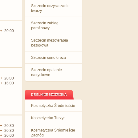
Szczecin oczyszczanie
twarzy
Szczecin zabieg
parafinowy
20:00
Szczecin mezoterapia
bezigłowa
Szczecin sonoforeza
Szczecin opalanie
natryskowe
20:00
16:00
DZIELNICE SZCZECINA
Kosmetyczka Śródmieście
Kosmetyczka Turzyn
20:30
Kosmetyczka Śródmieście
20:30
Zachód
20:00