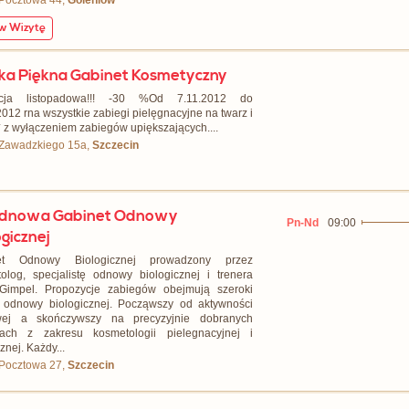
 Pocztowa 44,
Goleniów
 Wizytę
ka Piękna Gabinet Kosmetyczny
cja listopadowa!!! -30 %Od 7.11.2012 do
2012 rna wszystkie zabiegi pielęgnacyjne na twarz i
** z wyłączeniem zabiegów upiększających....
 Zawadzkiego 15a,
Szczecin
odnowa Gabinet Odnowy
Pn-Nd
09:00
ogicznej
et Odnowy Biologicznej prowadzony przez
olog, specjalistę odnowy biologicznej i trenera
Gimpel. Propozycje zabiegów obejmują szeroki
 odnowy biologicznej. Począwszy od aktywności
wej a skończywszy na precyzyjnie dobranych
gach z zakresu kosmetologii pielegnacyjnej i
znej. Każdy...
 Pocztowa 27,
Szczecin