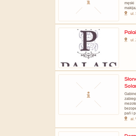
męski 
makijaż
ul.
Pala
ul.
Słon
Sola
Gabine
zabieg
mezot
bezope
pań i p
al.