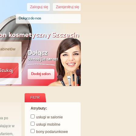
Zaloguj się
Zarejestruj się
Dołącz do nas
on kosmetyczny Szczecin
gabinetów
Dołącz
do nas już teraz!
Szukaj
Dodaj salon
FILTR
Atrybuty:
usługi w salonie
na po
usługi mobilne
ałające w
bony podarunkowe
ufaniem,