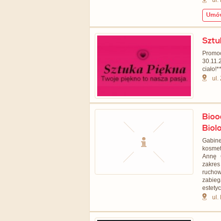
ul.
Umów
Sztu
Promo
30.11.
ciało!
ul.
Bio
Biol
Gabin
kosmet
Annę 
zakres
rucho
zabie
estetyc
ul.