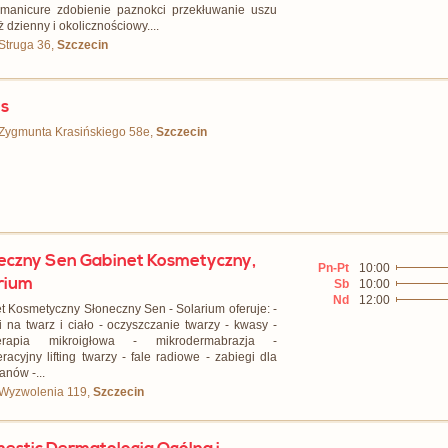
manicure zdobienie paznokci przekłuwanie uszu
 dzienny i okolicznościowy....
 Struga 36,
Szczecin
is
 Zygmunta Krasińskiego 58e,
Szczecin
eczny Sen Gabinet Kosmetyczny,
Pn-Pt
10:00
rium
Sb
10:00
Nd
12:00
t Kosmetyczny Słoneczny Sen - Solarium oferuje: -
i na twarz i ciało - oczyszczanie twarzy - kwasy -
erapia mikroigłowa - mikrodermabrazja -
racyjny lifting twarzy - fale radiowe - zabiegi dla
anów -...
 Wyzwolenia 119,
Szczecin